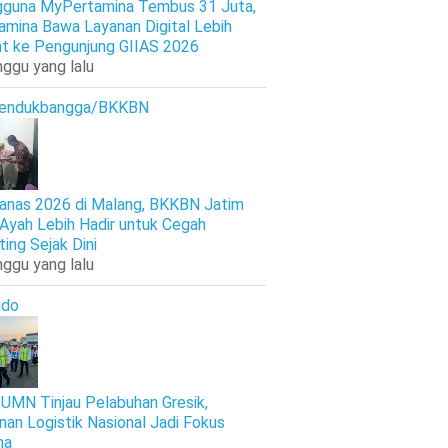
guna MyPertamina Tembus 31 Juta,
amina Bawa Layanan Digital Lebih
t ke Pengunjung GIIAS 2026
nggu yang lalu
endukbangga/BKKBN
anas 2026 di Malang, BKKBN Jatim
 Ayah Lebih Hadir untuk Cegah
ting Sejak Dini
nggu yang lalu
ndo
UMN Tinjau Pelabuhan Gresik,
nan Logistik Nasional Jadi Fokus
ma