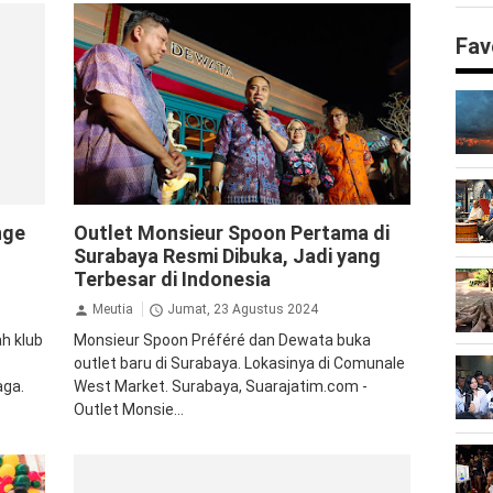
Fav
abaya
Ekonomi Bisnis
Jalan Jalan
nge
Outlet Monsieur Spoon Pertama di
t
Surabaya Resmi Dibuka, Jadi yang
Terbesar di Indonesia
Meutia
Jumat, 23 Agustus 2024
h klub
Monsieur Spoon Préféré dan Dewata buka
outlet baru di Surabaya. Lokasinya di Comunale
aga.
West Market. Surabaya, Suarajatim.com -
Outlet Monsie...