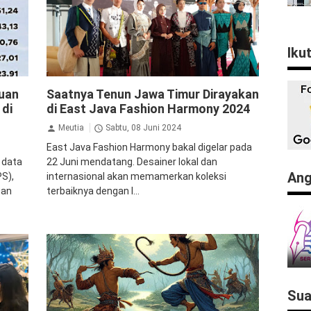
Iku
Jalan Jalan
juan
Saatnya Tenun Jawa Timur Dirayakan
 di
di East Java Fashion Harmony 2024
Meutia
Sabtu, 08 Juni 2024
East Java Fashion Harmony bakal digelar pada
 data
22 Juni mendatang. Desainer lokal dan
Ang
PS),
internasional akan memamerkan koleksi
uan
terbaiknya dengan l...
Sua