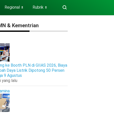
Regional
Rubrik
⏬
⏬
N & Kementrian
ng ke Booth PLN di GIIAS 2026, Biaya
ah Daya Listrik Dipotong 50 Persen
ga 9 Agustus
i yang lalu
amina