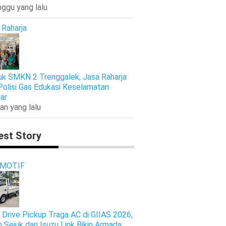
nggu yang lalu
 Raharja
k SMKN 2 Trenggalek, Jasa Raharja
Polisi Gas Edukasi Keselamatan
jar
an yang lalu
est Story
MOTIF
 Drive Pickup Traga AC di GIIAS 2026,
n Sejuk dan Isuzu Link Bikin Armada