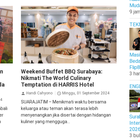
Muda
9 jam
TEK
Masi
Beda
Harris Hotel
Hotel
Jalan Jalan
Flip8
on
Weekend Buffet BBQ Surabaya:
3 har
Nikmati The World Culinary
da
Temptation di HARRIS Hotel
ENG
Handi Cahyono
Minggu, 01 September 2024
24
SUARAJATIM – Menikmati waktu bersama
bali
keluarga atau teman akan terasa lebih
er
menyenangkan jika disertai dengan hidangan
Sura
n
kuliner yang mengguga...
Inte
202
3 bul