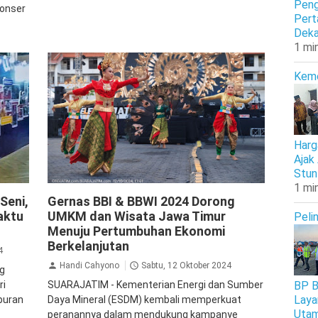
Peng
konser
Pert
Deka
1 mi
Kem
Harg
Ajak
Stun
1 mi
Jalan Jalan
Kemenparekraf
Seni,
Gernas BBI & BBWI 2024 Dorong
aktu
UMKM dan Wisata Jawa Timur
Peli
Menuju Pertumbuhan Ekonomi
Berkelanjutan
4
Handi Cahyono
Sabtu, 12 Oktober 2024
ng
BP B
ri
SUARAJATIM - Kementerian Energi dan Sumber
Laya
buran
Daya Mineral (ESDM) kembali memperkuat
Uta
peranannya dalam mendukung kampanye