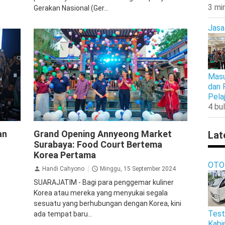
3 mi
Gerakan Nasional (Ger...
Jasa
Masu
dan 
Pela
4 bul
Jalan Jalan
an
Grand Opening Annyeong Market
Lat
Surabaya: Food Court Bertema
Korea Pertama
OTO
Handi Cahyono
Minggu, 15 September 2024
SUARAJATIM - Bagi para penggemar kuliner
n
Korea atau mereka yang menyukai segala
sesuatu yang berhubungan dengan Korea, kini
Test
ada tempat baru...
Kabi