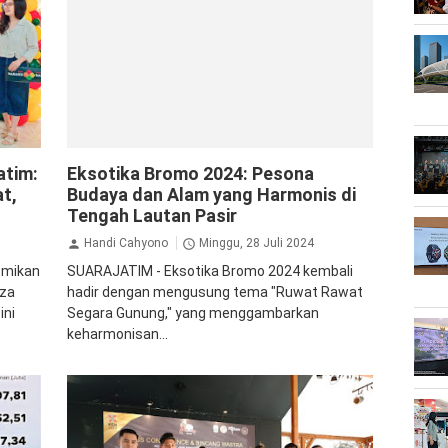
Hiburan
Jalan Jalan
Kemenparekraf
atim:
Eksotika Bromo 2024: Pesona
Probolinggo
t,
Budaya dan Alam yang Harmonis di
Tengah Lautan Pasir
Handi Cahyono
Minggu, 28 Juli 2024
smikan
SUARAJATIM - Eksotika Bromo 2024 kembali
aza
hadir dengan mengusung tema "Ruwat Rawat
ini
Segara Gunung," yang menggambarkan
keharmonisan...