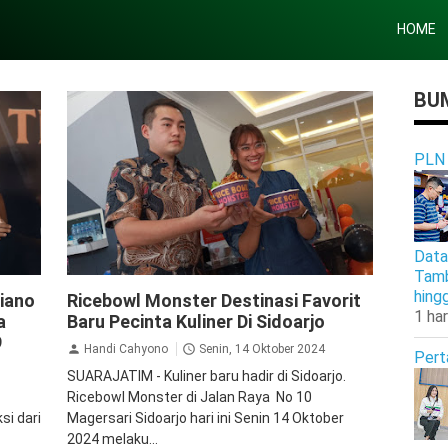
HOME
BUM
PLN
Data
Tamb
Jalan Jalan
hing
iano
Ricebowl Monster Destinasi Favorit
1 har
a
Baru Pecinta Kuliner Di Sidoarjo
9
Handi Cahyono
Senin, 14 Oktober 2024
Pert
SUARAJATIM - Kuliner baru hadir di Sidoarjo.
Ricebowl Monster di Jalan Raya No 10
si dari
Magersari Sidoarjo hari ini Senin 14 Oktober
2024 melaku...