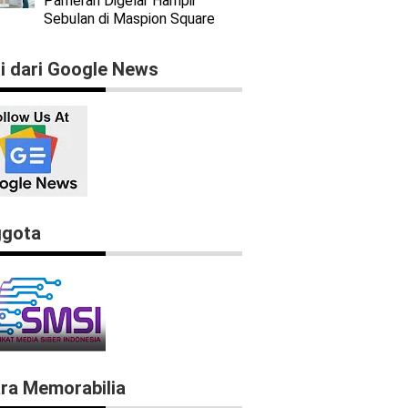
Pameran Digelar Hampir
Sebulan di Maspion Square
ti dari Google News
gota
ra Memorabilia