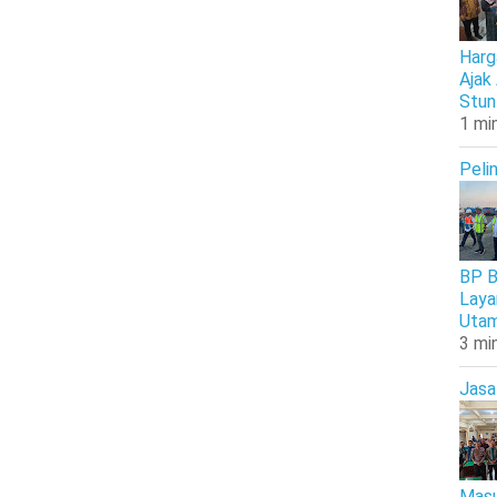
Harg
Ajak
Stun
1 mi
Peli
BP B
Laya
Uta
3 mi
Jasa
Masu