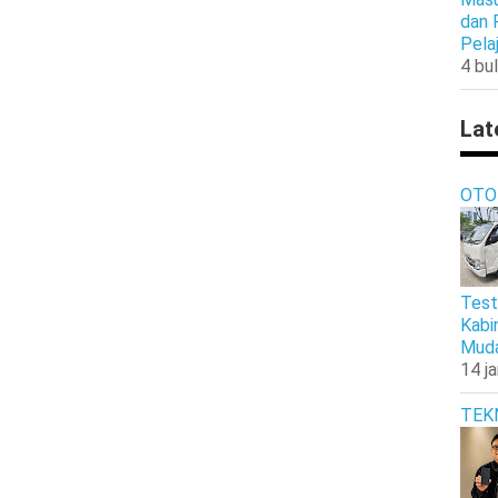
dan 
Pela
4 bul
Lat
OTO
Test
Kabi
Muda
14 j
TEK