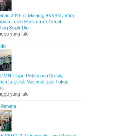
anas 2026 di Malang, BKKBN Jatim
 Ayah Lebih Hadir untuk Cegah
ting Sejak Dini
nggu yang lalu
ndo
UMN Tinjau Pelabuhan Gresik,
nan Logistik Nasional Jadi Fokus
ma
nggu yang lalu
 Raharja
k SMKN 2 Trenggalek, Jasa Raharja