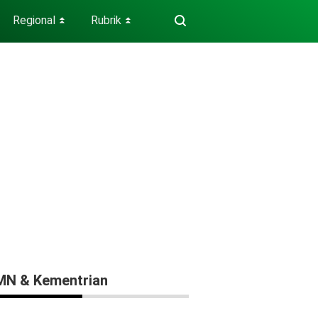
Regional
Rubrik
⏬
⏬
N & Kementrian