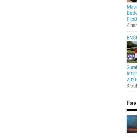
Masi
Beda
Flip8
4 har
ENG
Sura
Inte
202
3 bul
Fav