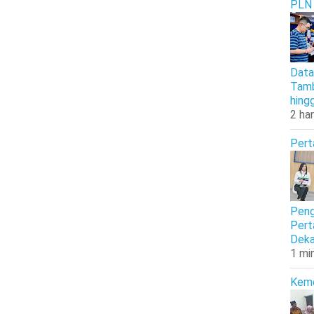
PLN
Data
Tamb
hing
2 har
Pert
Peng
Pert
Deka
1 mi
Kem