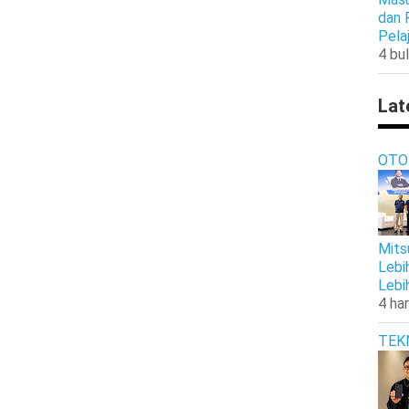
dan 
Pela
4 bul
Lat
OTO
Mits
Lebi
Lebi
4 har
TEK