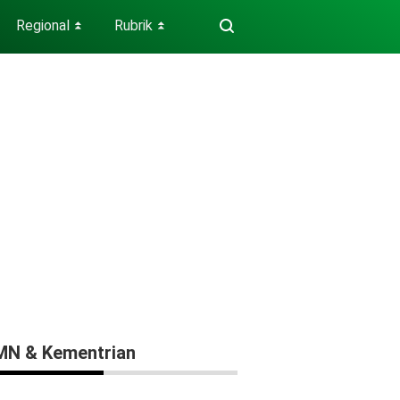
Regional
Rubrik
⏬
⏬
N & Kementrian