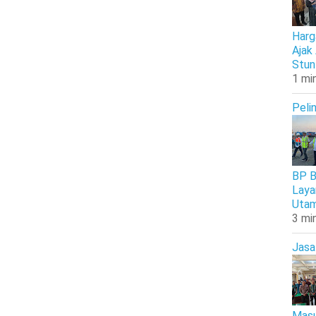
Harg
Ajak
Stun
1 mi
Peli
BP B
Laya
Uta
3 mi
Jasa
Masu