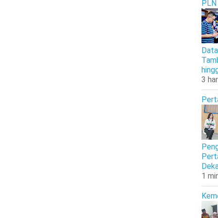
PLN
Data
Tamb
hing
3 har
Pert
Peng
Pert
Deka
1 mi
Kem