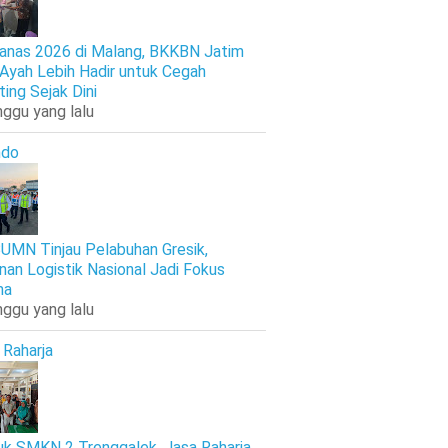
anas 2026 di Malang, BKKBN Jatim
 Ayah Lebih Hadir untuk Cegah
ting Sejak Dini
nggu yang lalu
ndo
UMN Tinjau Pelabuhan Gresik,
nan Logistik Nasional Jadi Fokus
ma
nggu yang lalu
 Raharja
k SMKN 2 Trenggalek, Jasa Raharja