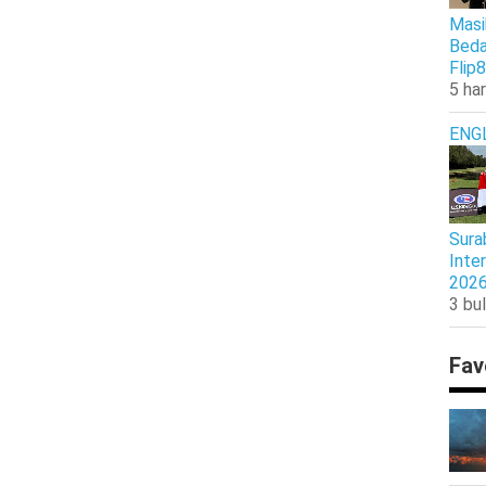
Masi
Beda
Flip8
5 har
ENG
Sura
Inte
202
3 bul
Fav