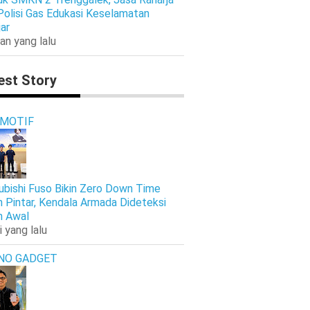
Polisi Gas Edukasi Keselamatan
jar
an yang lalu
est Story
MOTIF
ubishi Fuso Bikin Zero Down Time
h Pintar, Kendala Armada Dideteksi
h Awal
i yang lalu
NO GADGET