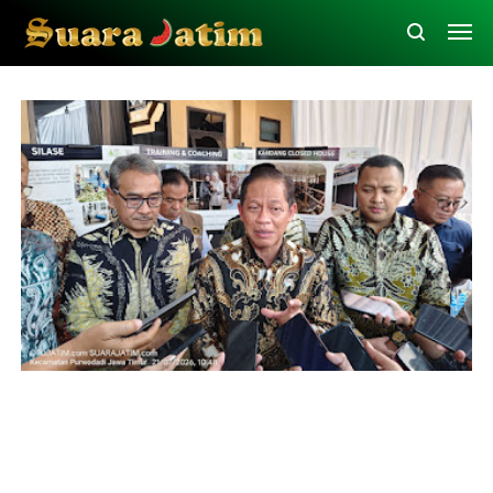
Koperasi
Nestle
Pasuruan
Susu