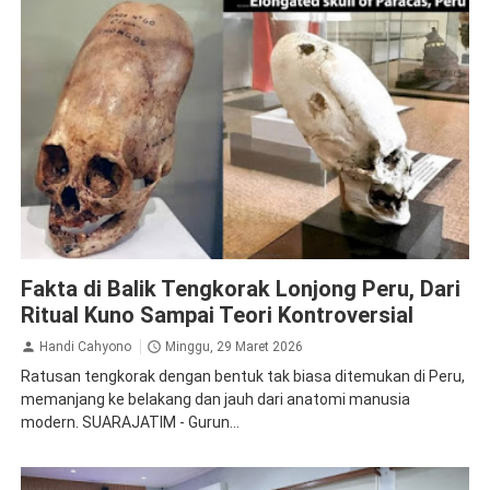
arkeologi
budaya kuno
deformasi tengkorak
misteri dunia
Fakta di Balik Tengkorak Lonjong Peru, Dari
Paracas
peradaban kuno
Peru
sejarah dunia
tengkorak
lonjong
teori konspirasi
Ritual Kuno Sampai Teori Kontroversial
Handi Cahyono
Minggu, 29 Maret 2026
Ratusan tengkorak dengan bentuk tak biasa ditemukan di Peru,
memanjang ke belakang dan jauh dari anatomi manusia
modern. SUARAJATIM - Gurun...