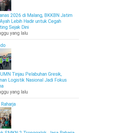
anas 2026 di Malang, BKKBN Jatim
 Ayah Lebih Hadir untuk Cegah
ting Sejak Dini
nggu yang lalu
ndo
UMN Tinjau Pelabuhan Gresik,
nan Logistik Nasional Jadi Fokus
ma
nggu yang lalu
 Raharja
k SMKN 2 Trenggalek, Jasa Raharja