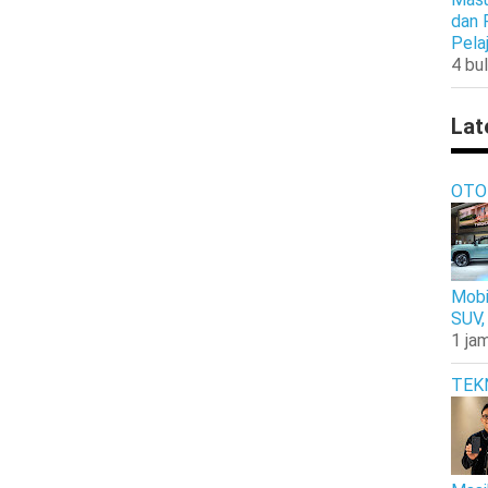
dan 
Pela
4 bul
Lat
OTO
Mobi
SUV,
1 jam
TEK