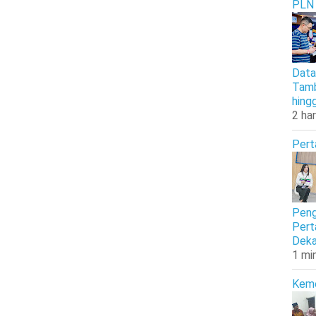
PLN
Data
Tamb
hing
2 har
Pert
Peng
Pert
Deka
1 mi
Kem