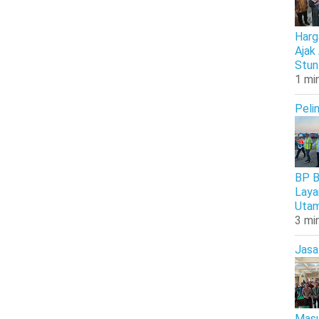
Harg
Ajak
Stun
1 mi
Peli
BP B
Laya
Uta
3 mi
Jasa
Masu