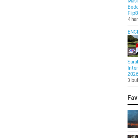
Masi
Beda
Flip8
4 har
ENG
Sura
Inte
202
3 bul
Fav