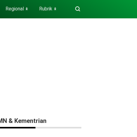
Regional
Rubrik
⏬
⏬
N & Kementrian