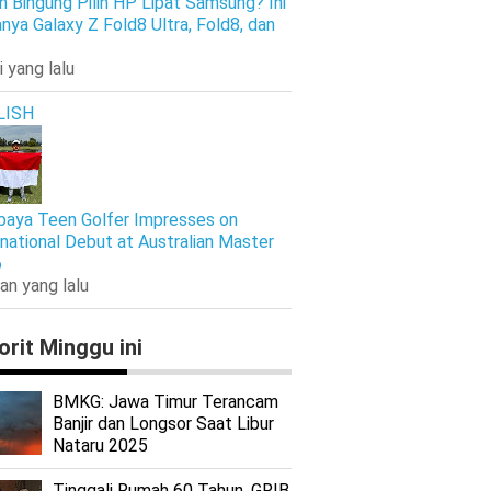
h Bingung Pilih HP Lipat Samsung? Ini
nya Galaxy Z Fold8 Ultra, Fold8, dan
i yang lalu
LISH
baya Teen Golfer Impresses on
rnational Debut at Australian Master
6
an yang lalu
orit Minggu ini
BMKG: Jawa Timur Terancam
Banjir dan Longsor Saat Libur
Nataru 2025
Tinggali Rumah 60 Tahun, GRIB