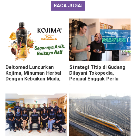
BACA JUGA:
Deltomed Luncurkan
Strategi Titip di Gudang
Kojima, Minuman Herbal
Dilayani Tokopedia,
Dengan Kebaikan Madu,
Penjual Enggak Perlu
Kurma, dan Habatussauda
Pindah ke Kota Besar