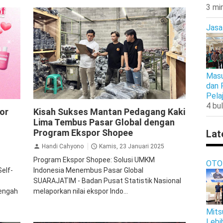
3 mi
Jasa
Masu
dan 
Pela
Inspirasi
shopee
4 bul
or
Kisah Sukses Mantan Pedagang Kaki
Lima Tembus Pasar Global dengan
Program Ekspor Shopee
Lat
Handi Cahyono
Kamis, 23 Januari 2025
Program Ekspor Shopee: Solusi UMKM
OTO
Self-
Indonesia Menembus Pasar Global
SUARAJATIM - Badan Pusat Statistik Nasional
tengah
melaporkan nilai ekspor Indo...
Mits
Lebi