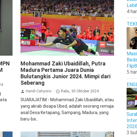
Lebi
4 har
TEK
Masi
Inspirasi
Olah Raga
Beda
SMPN
Mohammad Zaki Ubaidillah, Putra
Flip8
M
Madura Pertama Juara Dunia
5 har
Bulutangkis Junior 2024. Mimpi dari
Seberang
ENG
24
Handi Cahyono
Rabu, 30 Oktober 2024
g
yata
SUARAJATIM - Mohammad Zaki Ubaidillah, atau
yang akrab disapa Ubed, adalah seorang remaja
asal Desa Ketapang, Sampang, Madura, yang
Sura
baru-ba...
Inte
202
3 bul