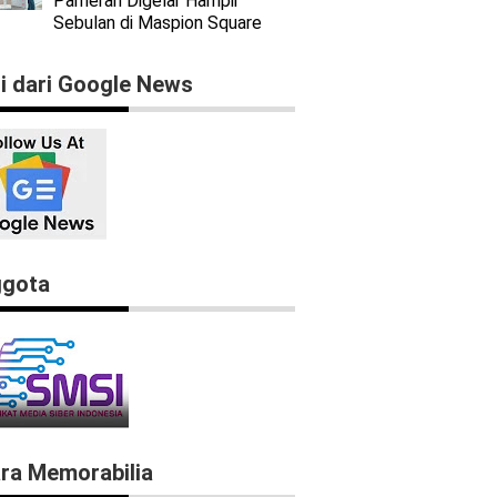
Pameran Digelar Hampir
Sebulan di Maspion Square
ti dari Google News
gota
ra Memorabilia