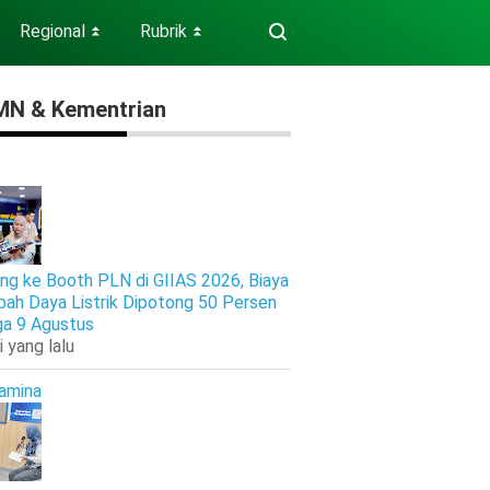
Regional
Rubrik
⏬
⏬
N & Kementrian
ng ke Booth PLN di GIIAS 2026, Biaya
ah Daya Listrik Dipotong 50 Persen
ga 9 Agustus
i yang lalu
amina