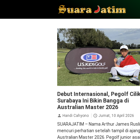
golf house
Inspirasi
Kabar dari Seber
Debut Internasional, Pegolf Cili
Olah Raga
Surabaya Ini Bikin Bangga di
Australian Master 2026
Handi Cahyono
Jumat, 10 April 2026
SUARAJATIM – Nama Arthur James Rusli
mencuri perhatian setelah tampil di ajan
Australian Master 2026. Pegolf junior asa