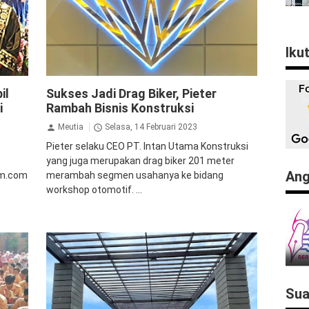
Iku
Ekonomi Bisnis
Inspirasi
il
Sukses Jadi Drag Biker, Pieter
i
Rambah Bisnis Konstruksi
Meutia
Selasa, 14 Februari 2023
Pieter selaku CEO PT. Intan Utama Konstruksi
yang juga merupakan drag biker 201 meter
Ang
im.com
merambah segmen usahanya ke bidang
workshop otomotif. ...
Sua