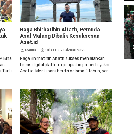
Ekonomi Bisnis
Inspirasi
ya
Raga Bhirhatihin Alfath, Pemuda
tuk
Asal Malang Dibalik Kesuksesan
Aset.id
Meutia
Selasa, 07 Februari 2023
P Bina
Raga Bhirhatihin Alfath sukses menjalankan
dan
bisnis digital platform penjualan properti, yakni
 Turki
Aset.id. Meski baru berdiri selama 2 tahun, per...