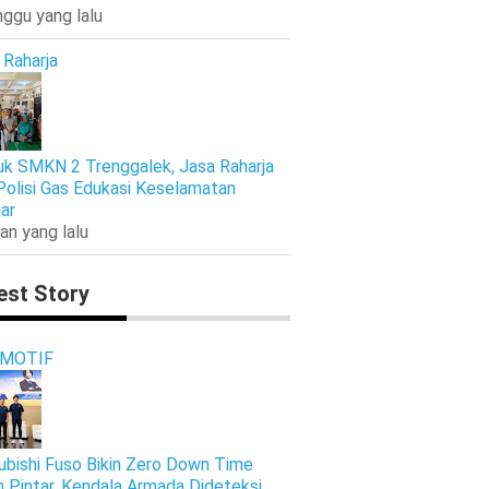
nggu yang lalu
 Raharja
k SMKN 2 Trenggalek, Jasa Raharja
Polisi Gas Edukasi Keselamatan
jar
an yang lalu
est Story
MOTIF
ubishi Fuso Bikin Zero Down Time
h Pintar, Kendala Armada Dideteksi