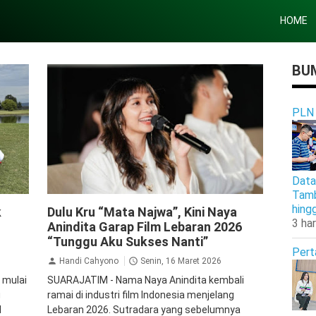
HOME
BUM
PLN
Data
Tamb
ang
Film
Inspirasi
hing
k
Dulu Kru “Mata Najwa”, Kini Naya
3 har
Anindita Garap Film Lebaran 2026
“Tunggu Aku Sukses Nanti”
Pert
Handi Cahyono
Senin, 16 Maret 2026
 mulai
SUARAJATIM - Nama Naya Anindita kembali
g
ramai di industri film Indonesia menjelang
l
Lebaran 2026. Sutradara yang sebelumnya