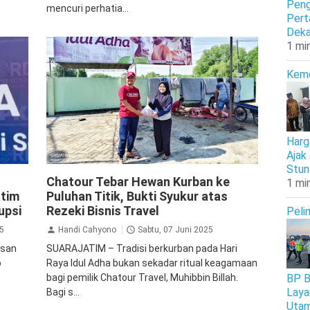
Peng
mencuri perhatia...
Pert
Deka
1 mi
Kem
Harg
Ajak
Stun
Chatour
Ekonomi Bisnis
Haji
Inspirasi
Chatour Tebar Hewan Kurban ke
1 mi
atim
Puluhan Titik, Bukti Syukur atas
upsi
Rezeki Bisnis Travel
Peli
5
Handi Cahyono
Sabtu, 07 Juni 2025
asan
SUARAJATIM – Tradisi berkurban pada Hari
o
Raya Idul Adha bukan sekadar ritual keagamaan
BP B
bagi pemilik Chatour Travel, Muhibbin Billah.
Laya
Bagi s...
Uta