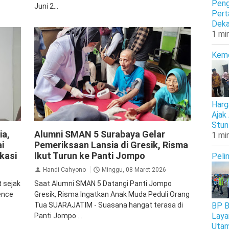
Peng
Juni 2...
Pert
Deka
1 mi
Kem
Harg
Ajak
Stun
CSR
Ikasmanca
Pendidikan
Surabaya
ia,
Alumni SMAN 5 Surabaya Gelar
1 mi
i
Pemeriksaan Lansia di Gresik, Risma
kasi
Ikut Turun ke Panti Jompo
Peli
Handi Cahyono
Minggu, 08 Maret 2026
 sejak
Saat Alumni SMAN 5 Datangi Panti Jompo
gence
Gresik, Risma Ingatkan Anak Muda Peduli Orang
BP B
Tua SUARAJATIM - Suasana hangat terasa di
Laya
Panti Jompo ...
Uta