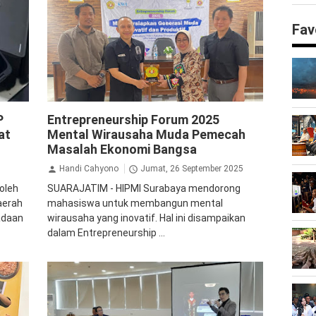
Fav
Pendidikan
P
Entrepreneurship Forum 2025
at
Mental Wirausaha Muda Pemecah
Masalah Ekonomi Bangsa
Handi Cahyono
Jumat, 26 September 2025
oleh
SUARAJATIM - HIPMI Surabaya mendorong
aerah
mahasiswa untuk membangun mental
adaan
wirausaha yang inovatif. Hal ini disampaikan
dalam Entrepreneurship ...