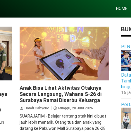
HOME
BUM
PLN
Data
Tamb
Pendidikan
Susu
hing
Anak Bisa Lihat Aktivitas Otaknya
16 j
aya
Secara Langsung, Wahana S-26 di
Surabaya Ramai Diserbu Keluarga
Pert
Handi Cahyono
Minggu, 28 Juni 2026
i
SUARAJATIM - Belajar tentang otak kini dibuat
hun
jauh lebih menarik. Orang tua dan anak yang
datang ke Pakuwon Mall Surabaya pada 26-28