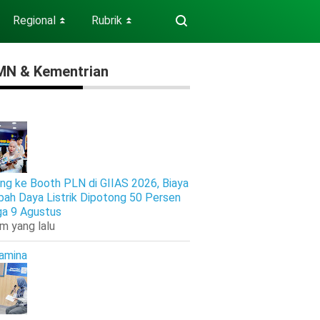
Regional
Rubrik
⏬
⏬
N & Kementrian
ng ke Booth PLN di GIIAS 2026, Biaya
ah Daya Listrik Dipotong 50 Persen
ga 9 Agustus
am yang lalu
amina