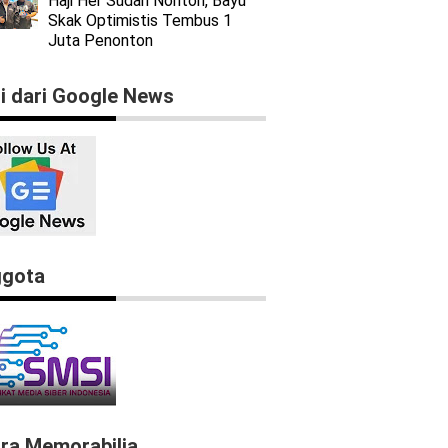
Haji Her Sudah Nonton, Bayu
Skak Optimistis Tembus 1
Juta Penonton
ti dari Google News
gota
ra Memorabilia