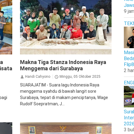
Jawa
9 jam
TEK
Masi
Pendidikan
Surabaya
Beda
na
Makna Tiga Stanza Indonesia Raya
Flip8
isata
Menggema dari Surabaya
2 har
Handi Cahyono
Minggu, 05 Oktober 2025
ENG
SUARAJATIM - Suara lagu Indonesia Raya
menggema syahdu di bawah langit sore
pagi
Surabaya, tepat di makam penciptanya, Wage
s
Rudolf Soepratman, J...
Sura
Inte
202
3 bul