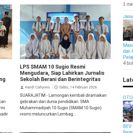
3 mi
Jasa
Masu
dan 
Pela
Jurnalistik
Lamongan
Pendidikan
4 bul
LPS SMAM 10 Sugio Resmi
Mengudara, Siap Lahirkan Jurnalis
ung
Sekolah Berani dan Berintegritas
Lat
Handi Cahyono
Sabtu, 14 Februari 2026
SUARAJATIM - Lamongan kembali diramaikan
OTO
kan
gebrakan dari dunia pendidikan. SMA
mni
Muhammadiyah 10 Sugio (SMAM 10 Sugio)
adir
resmi meluncurkan Lembag...
BEV 
Rele