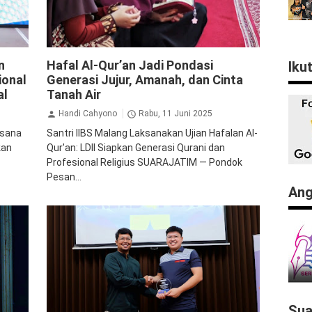
LDII
Pendidikan
n
Hafal Al-Qur’an Jadi Pondasi
Iku
ional
Generasi Jujur, Amanah, dan Cinta
al
Tanah Air
Handi Cahyono
Rabu, 11 Juni 2025
ksana
Santri IIBS Malang Laksanakan Ujian Hafalan Al-
kan
Qur'an: LDII Siapkan Generasi Qurani dan
Profesional Religius SUARAJATIM — Pondok
Pesan...
Ang
Sua