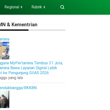
Regional
Rubrik
⏬
⏬
N & Kementrian
amina
guna MyPertamina Tembus 31 Juta,
amina Bawa Layanan Digital Lebih
t ke Pengunjung GIIAS 2026
nggu yang lalu
endukbangga/BKKBN