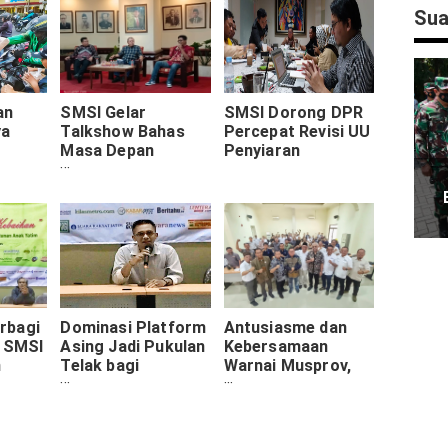
Sua
an
SMSI Gelar
SMSI Dorong DPR
ya
Talkshow Bahas
Percepat Revisi UU
Masa Depan
Penyiaran
Surabaya Bareng
l dan
Ahlinya
amadan
rbagi
Dominasi Platform
Antusiasme dan
: SMSI
Asing Jadi Pukulan
Kebersamaan
n
Telak bagi
Warnai Musprov,
ngkul
Pendapatan Media:
Sokip Pimpin SMSI
&
Ancaman PHK
Jatim 2025-2029
Massal di Depan
Mata