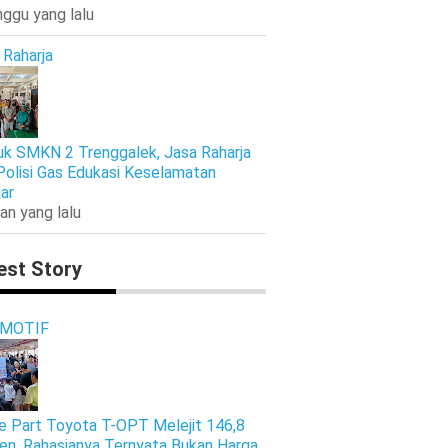
nggu yang lalu
 Raharja
k SMKN 2 Trenggalek, Jasa Raharja
Polisi Gas Edukasi Keselamatan
jar
an yang lalu
est Story
MOTIF
e Part Toyota T-OPT Melejit 146,8
en, Rahasianya Ternyata Bukan Harga