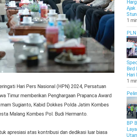
Harg
Ajak
Stun
1 mi
PLN
Spec
Bird
Hari 
1 mi
ingati Hari Pers Nasional (HPN) 2024, Persatuan
Peli
Jawa Timur memberikan Penghargaan Prapanca Award
 Imam Sugianto, Kabid Dokkes Polda Jatim Kombes
lresta Malang Kombes Pol. Budi Hermanto.
BP B
Laya
uk apresiasi atas kontribusi dan dedikasi luar biasa
Uta