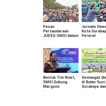
Pesan
Jurnalis Dew
Persaudaraan
Kota Suraba
JUDES-SMSI dalam
Pererat
Pembagian Takjil
Silaturahmi
Ramadan
Berbagi Takji
Bukber di R
2025
Bentuk Tim Riset,
Semangat Be
SMSI Dukung
di Bulan Suci
Margono
Surabaya da
Djojohadikoesoem
Korporasi Ra
o Jadi Pahlawan
Anak Yatim 
Nasional
Dhuafa