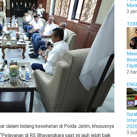
Mura
3 jam
TEK
Masi
Beda
Flip8
2 har
ENG
Sura
Inte
ar dalam bidang kesehatan di Polda Jatim, khususnya
202
3 bul
 “Pelayanan di RS Bhayangkara saat ini jauh lebih baik