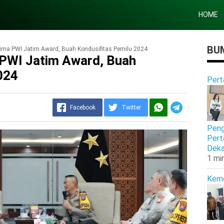
HOME
BUM
ima PWI Jatim Award, Buah Kondusifitas Pemilu 2024
 PWI Jatim Award, Buah
024
Pert
Facebook
Twitter
Peng
Pert
Deka
1 mi
Kem