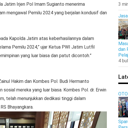
da Jatim Irjen Pol Imam Sugianto menerima
3 mi
lam mengawal Pemilu 2024 yang berjalan kondusif dan
Jasa
pada Kapolda Jatim atas keberhasilannya dalam
Masu
lama Pemilu 2024,” ujar Ketua PWI Jatim Lutfil
dan 
Pela
mimpinan yang luar biasa dan patut dicontoh.”
4 bul
Lat
 Zainul Hakim dan Kombes Pol. Budi Hermanto
sosial mereka yang luar biasa. Kombes Pol. dr. Erwin
OTO
m, telah menunjukkan dedikasi tinggi dalam
 RS Bhayangkara.
Spar
Pers