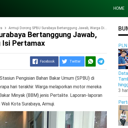
HOME
BUM
ya
Armuji Dorong SPBU Surabaya Bertanggung Jawab, Warga Diimbau Tenang Isi Pertamax
urabaya Bertanggung Jawab,
 Isi Pertamax
PLN
Facebook
Twitter
Data
 Stasiun Pengisian Bahan Bakar Umum (SPBU) di
Tamb
hing
apa hari terakhir. Warga melaporkan motor mereka
3 har
akar Minyak (BBM) jenis Pertalite. Laporan-laporan
Pert
 Wali Kota Surabaya, Armuji.