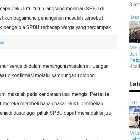
3 mi
isapa Cak Ji itu turun langsung meninjau SPBU di
Jasa
astikan bagaimana penanganan masalah tersebut,
ak pengelola SPBU terhadap warga yang terdampak.
sil
Masu
dan 
Pela
nar serius di dalam menangani masalah ini. Jangan
4 bul
saat dikonfirmasi melalui sambungan telepon.
Lat
mi masalah pada kendaraan usai mengisi Pertalite
OTO
 mereka membeli bahan bakar. Bukti pembelian
menjadi dasar agar pihak SPBU dapat menindaklanjuti
Mits
Lebi