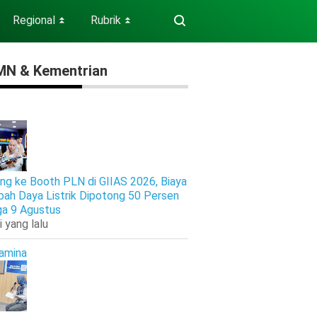
Regional
Rubrik
⏬
⏬
N & Kementrian
ng ke Booth PLN di GIIAS 2026, Biaya
ah Daya Listrik Dipotong 50 Persen
ga 9 Agustus
i yang lalu
amina