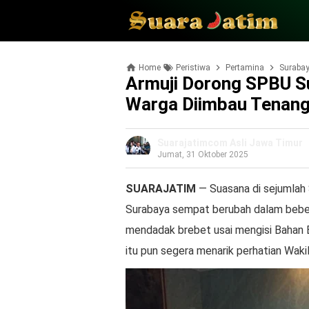
Home
Peristiwa
Pertamina
Suraba
Armuji Dorong SPBU S
Warga Diimbau Tenang
Suarajatimcom Asli Jawa Timur
Jumat, 31 Oktober 2025
SUARAJATIM
— Suasana di sejumlah
Surabaya sempat berubah dalam beber
mendadak brebet usai mengisi Bahan B
itu pun segera menarik perhatian Wakil