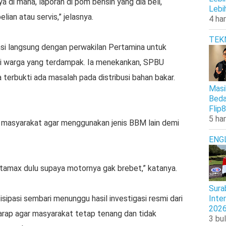
a di mana, laporan di pom bensin yang dia beli,
Lebi
ian atau servis,” jelasnya.
4 har
TEK
asi langsung dengan perwakilan Pertamina untuk
i warga yang terdampak. Ia menekankan, SPBU
 terbukti ada masalah pada distribusi bahan bakar.
Masi
Beda
Flip8
5 har
 masyarakat agar menggunakan jenis BBM lain demi
ENG
tamax dulu supaya motornya gak brebet,” katanya.
Sura
isipasi sembari menunggu hasil investigasi resmi dari
Inte
202
erharap agar masyarakat tetap tenang dan tidak
3 bul