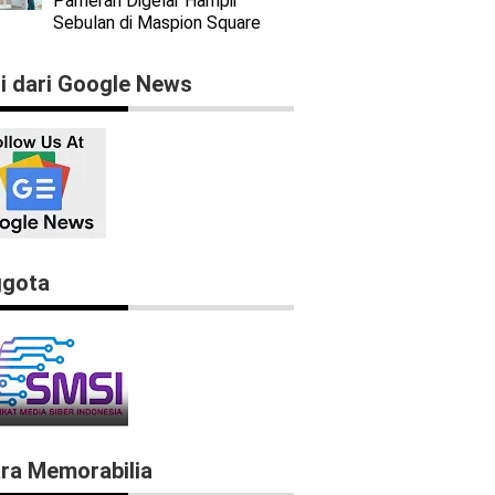
Pameran Digelar Hampir
Sebulan di Maspion Square
ti dari Google News
gota
ra Memorabilia