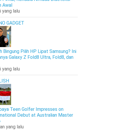
h Awal
i yang lalu
NO GADGET
h Bingung Pilih HP Lipat Samsung? Ini
nya Galaxy Z Fold8 Ultra, Fold8, dan
i yang lalu
LISH
baya Teen Golfer Impresses on
rnational Debut at Australian Master
6
an yang lalu