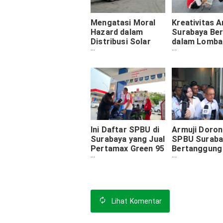
Mengatasi Moral
Kreativitas 
Hazard dalam
Surabaya Ber
Distribusi Solar
dalam Lomba
Subsidi Nelayan
Mewarnai Mo
Pemenang Di
Nonton Lang
ke Mandalika
Ini Daftar SPBU di
Armuji Doro
Surabaya yang Jual
SPBU Suraba
Pertamax Green 95
Bertanggung
dari Pertamina
Jawab, Warg
Diimbau Tena
Pertamax
Lihat
Komentar