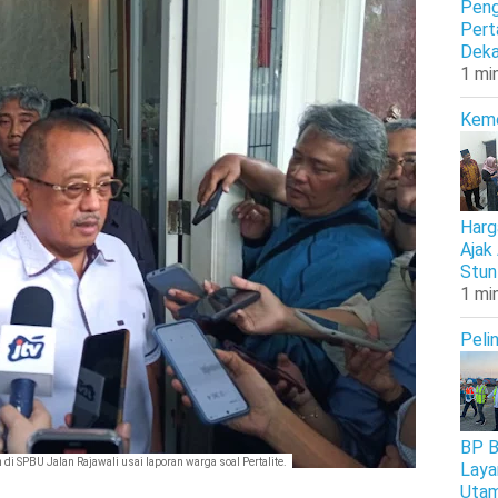
Peng
Pert
Deka
1 mi
Kem
Harg
Ajak
Stun
1 mi
Peli
BP B
di SPBU Jalan Rajawali usai laporan warga soal Pertalite.
Laya
Uta