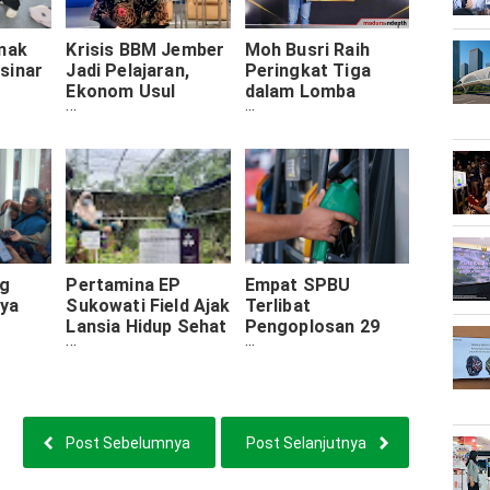
Anak
Krisis BBM Jember
Moh Busri Raih
sinar
Jadi Pelajaran,
Peringkat Tiga
Ekonom Usul
dalam Lomba
toGP,
Distribusi Kereta
Jurnalistik SKK
ajak
Api
Migas
sung
ng
Pertamina EP
Empat SPBU
ya
Sukowati Field Ajak
Terlibat
Lansia Hidup Sehat
Pengoplosan 29
a
dengan Bertanam
Ribu Liter
ng Isi
Herbal
Pertamax dengan
Pertalite
Post Sebelumnya
Post Selanjutnya