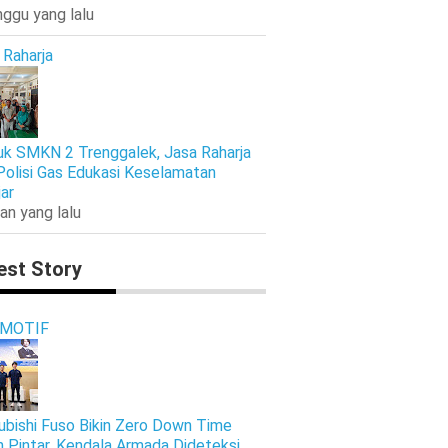
nggu yang lalu
 Raharja
k SMKN 2 Trenggalek, Jasa Raharja
Polisi Gas Edukasi Keselamatan
jar
an yang lalu
est Story
MOTIF
ubishi Fuso Bikin Zero Down Time
h Pintar, Kendala Armada Dideteksi