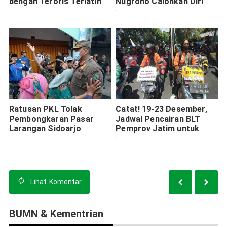
dengan Teroris Terlatih
Nugroho Calonkan Diri
Jadi Ketua LPMK
Banjarsugihan
Ratusan PKL Tolak
Catat! 19-23 Desember,
Pembongkaran Pasar
Jadwal Pencairan BLT
Larangan Sidoarjo
Pemprov Jatim untuk
Driver Online Ber-KTP
Surabaya
Lihat
Komentar
BUMN & Kementrian