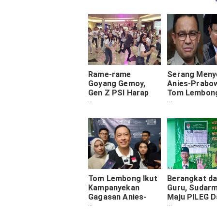
Rame-rame
Serang Meny
Goyang Gemoy,
Anies-Prabo
Gen Z PSI Harap
Tom Lembon
Prabowo Gibran
Debat Tekan
Menang Satu
Tinggi Bagus
Putaran
Untuk Bongk
Karakter Pas
Tom Lembong Ikut
Berangkat da
Kampanyekan
Guru, Sudarm
Gagasan Anies-
Maju PILEG Da
Muhaimin,
PPP Surabay
Singgung
Paparkan Vis