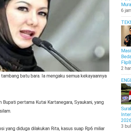
Mura
6 jam
TEK
Masi
Beda
Flip8
2 har
ik tambang batu bara. Ia mengaku semua kekayaannya
ENG
 Bupati pertama Kutai Kartanegara, Syaukani, yang
Sura
silam.
Inte
202
3 bul
si yang diduga dilakukan Rita, kasus suap Rp6 miliar