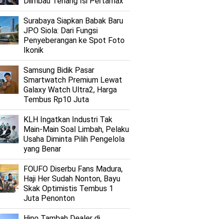
Diimbau Tenang Isi Pertamax
Surabaya Siapkan Babak Baru
JPO Siola: Dari Fungsi
Penyeberangan ke Spot Foto
Ikonik
Samsung Bidik Pasar
Smartwatch Premium Lewat
Galaxy Watch Ultra2, Harga
Tembus Rp10 Juta
KLH Ingatkan Industri Tak
Main-Main Soal Limbah, Pelaku
Usaha Diminta Pilih Pengelola
yang Benar
FOUFO Diserbu Fans Madura,
Haji Her Sudah Nonton, Bayu
Skak Optimistis Tembus 1
Juta Penonton
Hino Tambah Dealer di