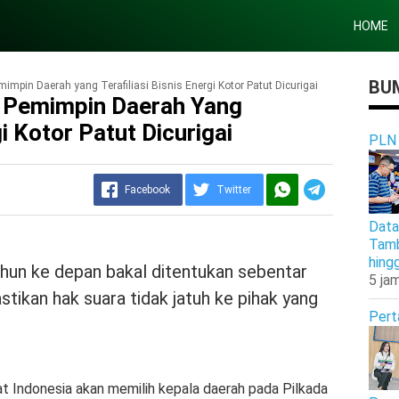
HOME
BUM
impin Daerah yang Terafiliasi Bisnis Energi Kotor Patut Dicurigai
 Pemimpin Daerah Yang
gi Kotor Patut Dicurigai
PLN
Facebook
Twitter
Data
Tamb
hing
ahun ke depan bakal ditentukan sebentar
5 jam
stikan hak suara tidak jatuh ke pihak yang
Pert
yat Indonesia akan memilih kepala daerah pada Pilkada