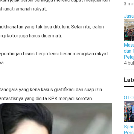
3 mi
hianati amanah rakyat.
Jasa
gkhianatan yang tak bisa ditolerir. Selain itu, calon
ergi kotor juga harus dicermati.
Masu
dan 
pentingan bisnis berpotensi besar merugikan rakyat.
Pela
ya.
4 bul
Lat
tanegara yang kena kasus gratifikasi dan suap izin
OTO
antastisnya yang disita KPK menjadi sorotan.
Spar
Pers