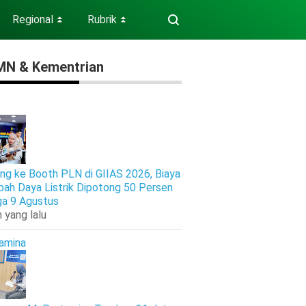
Regional
Rubrik
⏬
⏬
N & Kementrian
ng ke Booth PLN di GIIAS 2026, Biaya
ah Daya Listrik Dipotong 50 Persen
ga 9 Agustus
 yang lalu
amina