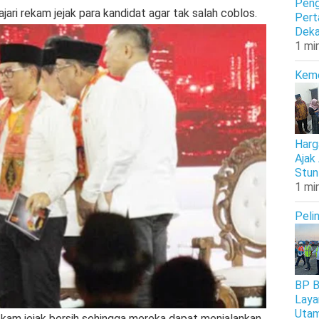
Peng
ari rekam jejak para kandidat agar tak salah coblos.
Pert
Deka
1 mi
Kem
Harg
Ajak
Stun
1 mi
Peli
BP B
Laya
Uta
ekam jejak bersih sehingga mereka dapat menjalankan