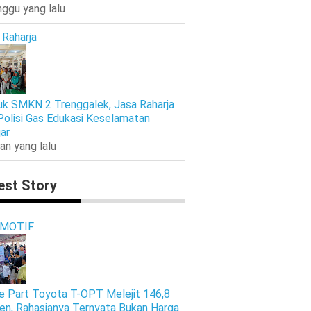
nggu yang lalu
 Raharja
k SMKN 2 Trenggalek, Jasa Raharja
Polisi Gas Edukasi Keselamatan
jar
an yang lalu
est Story
MOTIF
e Part Toyota T-OPT Melejit 146,8
en, Rahasianya Ternyata Bukan Harga