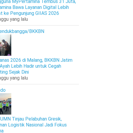
guna MyPertamina Tembus 31 Juta,
amina Bawa Layanan Digital Lebih
t ke Pengunjung GIIAS 2026
nggu yang lalu
endukbangga/BKKBN
anas 2026 di Malang, BKKBN Jatim
 Ayah Lebih Hadir untuk Cegah
ting Sejak Dini
nggu yang lalu
ndo
UMN Tinjau Pelabuhan Gresik,
nan Logistik Nasional Jadi Fokus
ma