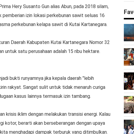
Prima Hery Susanto Gun alias Abun, pada 2018 silam,
Fav
uk pemberian izin lokasi perkebunan sawit seluas 16
plasma perkebunan kelapa sawit di Kutai Kartanegara.
aturan Daerah Kabupaten Kutai Kartanegara Nomor 32
n untuk satu perusahaan adalah 15 ribu hektare.
jadi bukti runyamnya jika kepala daerah "lebih
irin rakyat. Sangat sulit untuk tidak menaruh curiga
 dugaan kasus lainnya termasuk izin tambang.
 krisis iklim dengan melakukan transisi energi. Kalau
rgi kotor, berarti akan berseberangan dengan upaya
ap kita menghadapi dampak terburuk yang ditimbulkan.