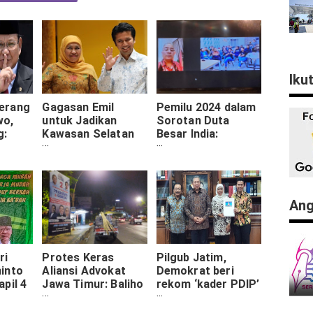
Iku
erang
Gagasan Emil
Pemilu 2024 dalam
wo,
untuk Jadikan
Sorotan Duta
g:
Kawasan Selatan
Besar India:
an
Jawa Pusat
Pemilihan Paling
Ekonomi Baru
Rumit di Dunia
ar
lon
Ang
ri
Protes Keras
Pilgub Jatim,
into
Aliansi Advokat
Demokrat beri
pil 4
Jawa Timur: Baliho
rekom ‘kader PDIP’
a.
Pemenangan
untuk dampingi
i
Prabowo-Gibran
Khofifah