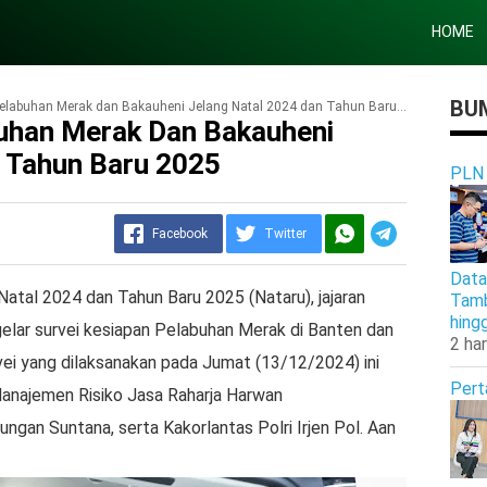
HOME
BUM
elabuhan Merak dan Bakauheni Jelang Natal 2024 dan Tahun Baru 2025
buhan Merak Dan Bakauheni
n Tahun Baru 2025
PLN
Facebook
Twitter
Data
atal 2024 dan Tahun Baru 2025 (Nataru), jajaran
Tamb
hing
gelar survei kesiapan Pelabuhan Merak di Banten dan
2 har
ei yang dilaksanakan pada Jumat (13/12/2024) ini
Pert
 Manajemen Risiko Jasa Raharja Harwan
gan Suntana, serta Kakorlantas Polri Irjen Pol. Aan