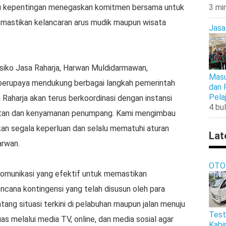
ku kepentingan menegaskan komitmen bersama untuk
3 mi
mastikan kelancaran arus mudik maupun wisata
Jasa
siko Jasa Raharja, Harwan Muldidarmawan,
Masu
berupaya mendukung berbagai langkah pemerintah
dan 
Pela
sa Raharja akan terus berkoordinasi dengan instansi
4 bul
atan dan kenyamanan penumpang. Kami mengimbau
n segala keperluan dan selalu mematuhi aturan
Lat
arwan.
OTO
 komunikasi yang efektif untuk memastikan
cana kontingensi yang telah disusun oleh para
ang situasi terkini di pelabuhan maupun jalan menuju
Test
as melalui media TV, online, dan media sosial agar
Kabi