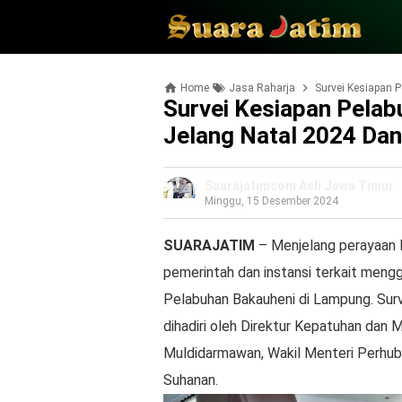
Home
Jasa Raharja
Survei Kesiapan P
Survei Kesiapan Pela
Jelang Natal 2024 Da
Suarajatimcom Asli Jawa Timur
Minggu, 15 Desember 2024
SUARAJATIM
– Menjelang perayaan N
pemerintah dan instansi terkait meng
Pelabuhan Bakauheni di Lampung. Surv
dihadiri oleh Direktur Kepatuhan dan
Muldidarmawan, Wakil Menteri Perhubun
Suhanan.