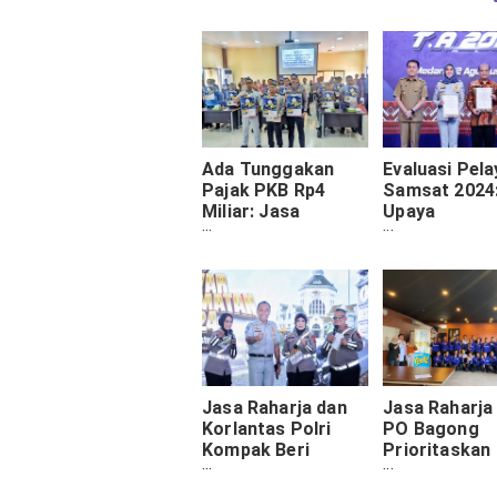
Ada Tunggakan
Evaluasi Pel
Pajak PKB Rp4
Samsat 2024
Miliar: Jasa
Upaya
Raharja dan
Meningkatka
Samsat Mojokerto
Kepatuhan
Gelar Forum
Masyarakat
Komunikasi
Jasa Raharja dan
Jasa Raharja
Korlantas Polri
PO Bagong
Kompak Beri
Prioritaskan
Edukasi
Keselamatan
Berkendara Aman
Penumpang