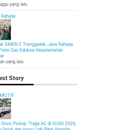
nggu yang lalu
 Raharja
k SMKN 2 Trenggalek, Jasa Raharja
Polisi Gas Edukasi Keselamatan
jar
an yang lalu
est Story
MOTIF
 Drive Pickup Traga AC di GIIAS 2026,
n Sejuk dan Isuzu Link Bikin Armada