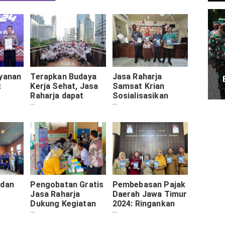
ayanan
Terapkan Budaya
Jasa Raharja
:
Kerja Sehat, Jasa
Samsat Krian
Raharja dapat
Sosialisasikan
n
Sertifikasi dari
Program
GPTW
Pembebasan Pajak
Daerah 2024
 dan
Pengobatan Gratis
Pembebasan Pajak
Jasa Raharja
Daerah Jawa Timur
Dukung Kegiatan
2024: Ringankan
Samsat di Madiun
Beban Masyarakat