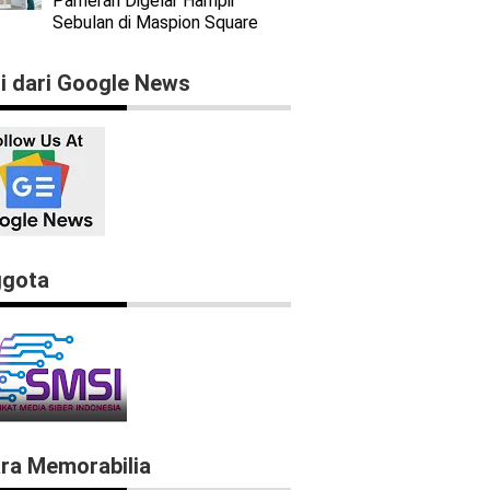
Pameran Digelar Hampir
Sebulan di Maspion Square
ti dari Google News
gota
ra Memorabilia