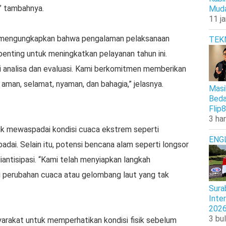
,” tambahnya.
Muda
11 j
, mengungkapkan bahwa pengalaman pelaksanaan
TEK
penting untuk meningkatkan pelayanan tahun ini.
 analisa dan evaluasi. Kami berkomitmen memberikan
man, selamat, nyaman, dan bahagia,” jelasnya.
Masi
Beda
Flip8
3 har
uk mewaspadai kondisi cuaca ekstrem seperti
ENG
badai. Selain itu, potensi bencana alam seperti longsor
 diantisipasi. “Kami telah menyiapkan langkah
i perubahan cuaca atau gelombang laut yang tak
Sura
Inte
202
3 bul
arakat untuk memperhatikan kondisi fisik sebelum