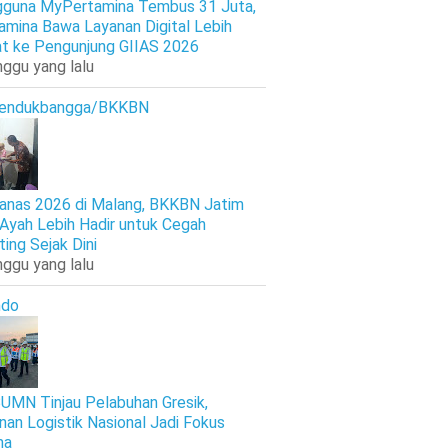
guna MyPertamina Tembus 31 Juta,
amina Bawa Layanan Digital Lebih
t ke Pengunjung GIIAS 2026
nggu yang lalu
endukbangga/BKKBN
anas 2026 di Malang, BKKBN Jatim
 Ayah Lebih Hadir untuk Cegah
ting Sejak Dini
nggu yang lalu
ndo
UMN Tinjau Pelabuhan Gresik,
nan Logistik Nasional Jadi Fokus
ma