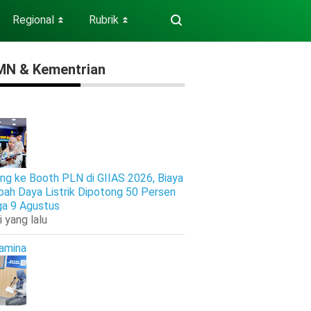
Regional
Rubrik
⏬
⏬
N & Kementrian
ng ke Booth PLN di GIIAS 2026, Biaya
ah Daya Listrik Dipotong 50 Persen
ga 9 Agustus
i yang lalu
amina