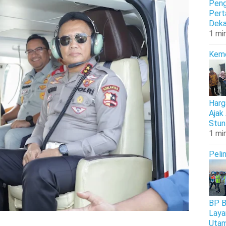
Peng
Pert
Deka
1 mi
Kem
Harg
Ajak
Stun
1 mi
Peli
BP B
Laya
Uta