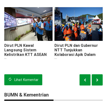
ASEAN Labuan Bajo
Dirut PLN Kawal
Dirut PLN dan Gubernur
Langsung Sistem
NTT Tunjukkan
Kelistrikan KTT ASEAN
Kolaborasi Apik Dalam
2023, Pastikan Listrik
Periapan KTT ASEAN
Nyala Tanpa Kedip
Lihat
Komentar
BUMN & Kementrian