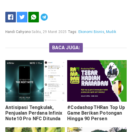
Handi Cahyono
Sabtu, 29 Maret 2025
Tags:
Ekonomi Bisnis
,
Mudik
BACA JUGA:
Antisipasi Tengkulak,
#CodashopTHRan Top Up
Penjualan Perdana Infinix
Game Berikan Potongan
Note10 Pro NFC Ditunda
Hingga 90 Persen