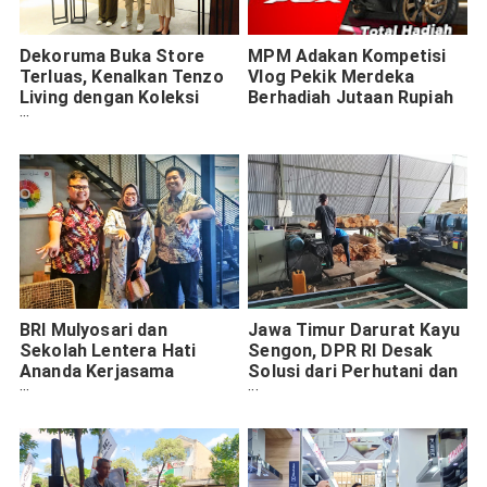
Dekoruma Buka Store
MPM Adakan Kompetisi
Terluas, Kenalkan Tenzo
Vlog Pekik Merdeka
Living dengan Koleksi
Berhadiah Jutaan Rupiah
Furnitur dan Interior
Bergaya Modern Elegan
BRI Mulyosari dan
Jawa Timur Darurat Kayu
Sekolah Lentera Hati
Sengon, DPR RI Desak
Ananda Kerjasama
Solusi dari Perhutani dan
Permudah Pembayaran
PTPN
Pendidikan