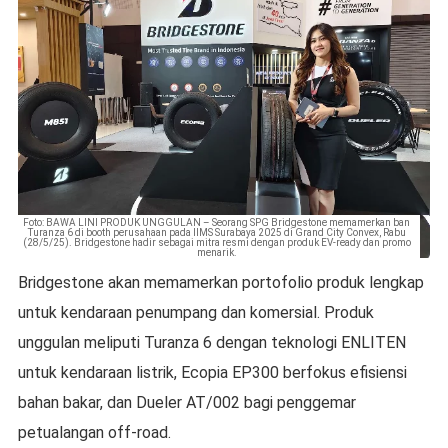
Foto: BAWA LINI PRODUK UNGGULAN – Seorang SPG Bridgestone memamerkan ban
Turanza 6 di booth perusahaan pada IIMS Surabaya 2025 di Grand City Convex, Rabu
(28/5/25). Bridgestone hadir sebagai mitra resmi dengan produk EV-ready dan promo
menarik.
Bridgestone akan memamerkan portofolio produk lengkap
untuk kendaraan penumpang dan komersial. Produk
unggulan meliputi Turanza 6 dengan teknologi ENLITEN
untuk kendaraan listrik, Ecopia EP300 berfokus efisiensi
bahan bakar, dan Dueler AT/002 bagi penggemar
petualangan off-road.