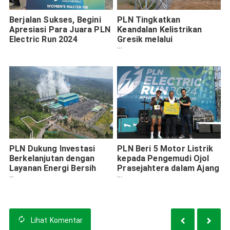
Berjalan Sukses, Begini
PLN Tingkatkan
Apresiasi Para Juara PLN
Keandalan Kelistrikan
Electric Run 2024
Gresik melalui
Rekonduktoring 150 kV
Lamongan-Cerme
PLN Dukung Investasi
PLN Beri 5 Motor Listrik
Berkelanjutan dengan
kepada Pengemudi Ojol
Layanan Energi Bersih
Prasejahtera dalam Ajang
GEAS dan REC
Electric Run 2024
Lihat
Komentar