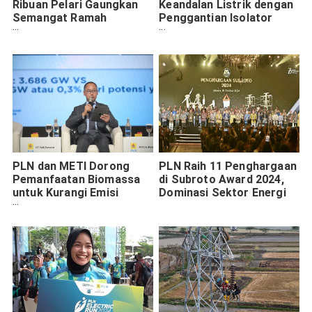
Ribuan Pelari Gaungkan
Keandalan Listrik dengan
Semangat Ramah
Penggantian Isolator
Lingkungan dan Kurangi
SUTET Kondisi
Emisi Karbon
Bertegangan
PLN dan METI Dorong
PLN Raih 11 Penghargaan
Pemanfaatan Biomassa
di Subroto Award 2024,
untuk Kurangi Emisi
Dominasi Sektor Energi
Karbon