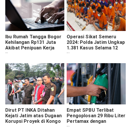
Ibu Rumah Tangga Bogor
Operasi Sikat Semeru
Kehilangan Rp131 Juta
2024: Polda Jatim Ungkap
Akibat Penipuan Kerja
1.381 Kasus Selama 12
Paruh Waktu
Hari, Kembalikan
Kendaraan Bermotor
Dirut PT INKA Ditahan
Empat SPBU Terlibat
Kejati Jatim atas Dugaan
Pengoplosan 29 Ribu Liter
Korupsi Proyek di Kongo
Pertamax dengan
Pertalite