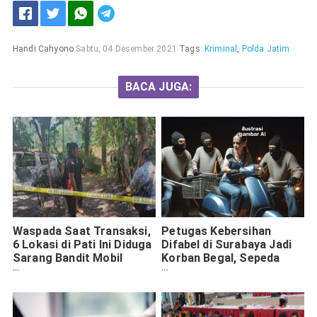
Handi Cahyono
Sabtu, 04 Desember 2021
Tags:
Kriminal
,
Polda Jatim
BACA JUGA:
Waspada Saat Transaksi,
Petugas Kebersihan
6 Lokasi di Pati Ini Diduga
Difabel di Surabaya Jadi
Sarang Bandit Mobil
Korban Begal, Sepeda
Bodong Hasil Curanmor
Motor Dirampas