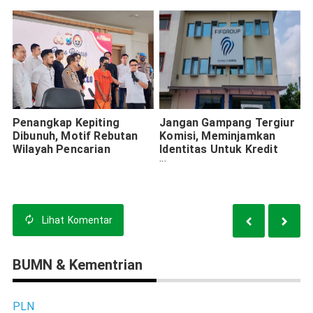
Penangkap Kepiting
Jangan Gampang Tergiur
Dibunuh, Motif Rebutan
Komisi, Meminjamkan
Wilayah Pencarian
Identitas Untuk Kredit
Motor Bakal Berujung Bui
Lihat
Komentar
BUMN & Kementrian
PLN