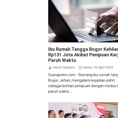
Keuangan
Kriminal
shopee
Tips
Ibu Rumah Tangga Bogor Kehila
Rp131 Juta Akibat Penipuan Ker
Paruh Waktu
Handi Cahyono
Kamis, 25 April 2024
Suarajatim.com - Seorang ibu rumah tang
Bogor, Jehan, mengalami kejadian pahit
sebagai korban penipuan dengan modus 
paruh waktu....