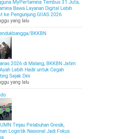
guna MyPertamina Tembus 31 Juta,
amina Bawa Layanan Digital Lebih
t ke Pengunjung GIIAS 2026
nggu yang lalu
endukbangga/BKKBN
anas 2026 di Malang, BKKBN Jatim
 Ayah Lebih Hadir untuk Cegah
ting Sejak Dini
nggu yang lalu
ndo
UMN Tinjau Pelabuhan Gresik,
nan Logistik Nasional Jadi Fokus
ma