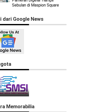
Pameran Digelar Hampir
Sebulan di Maspion Square
ti dari Google News
gota
ra Memorabilia