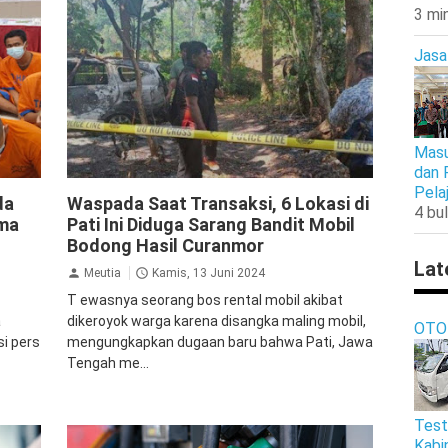
3 mi
Jasa
Masu
dan 
Kriminal
Pela
da
Waspada Saat Transaksi, 6 Lokasi di
4 bul
ama
Pati Ini Diduga Sarang Bandit Mobil
Bodong Hasil Curanmor
Lat
Meutia
Kamis, 13 Juni 2024
T ewasnya seorang bos rental mobil akibat
a
dikeroyok warga karena disangka maling mobil,
OTO
i pers
mengungkapkan dugaan baru bahwa Pati, Jawa
Tengah me...
Test
Kabi