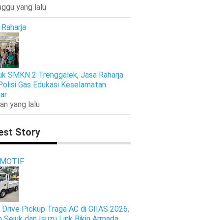
nggu yang lalu
 Raharja
k SMKN 2 Trenggalek, Jasa Raharja
Polisi Gas Edukasi Keselamatan
jar
an yang lalu
est Story
MOTIF
 Drive Pickup Traga AC di GIIAS 2026,
n Sejuk dan Isuzu Link Bikin Armada