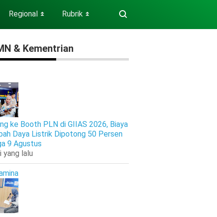
Regional
Rubrik
⏬
⏬
N & Kementrian
ng ke Booth PLN di GIIAS 2026, Biaya
ah Daya Listrik Dipotong 50 Persen
ga 9 Agustus
i yang lalu
amina