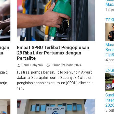
Muda
13 j
TEK
Kriminal
Pertamina
Masi
ngan
Empat SPBU Terlibat Pengoplosan
Beda
ja
29 Ribu Liter Pertamax dengan
Flip8
Pertalite
4 har
Handi Cahyono
Jumat, 29 Maret 2024
ENG
ga di
Ilustrasi pompa bensin. Foto oleh Engin Akyurt
Jakarta, Suarajatim.com - Sebanyak 4 stasiun
kerja
pengisian bahan bakar umum (SPBU) diketahui
ter...
Sura
Inte
202
3 bul