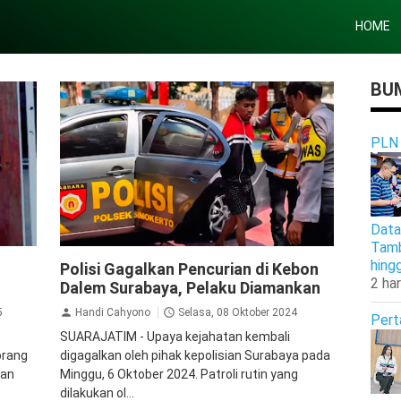
HOME
BUM
PLN
Data
Tamb
Kriminal
Surabaya
hing
Polisi Gagalkan Pencurian di Kebon
2 har
Dalem Surabaya, Pelaku Diamankan
5
Handi Cahyono
Selasa, 08 Oktober 2024
Pert
SUARAJATIM - Upaya kejahatan kembali
orang
digagalkan oleh pihak kepolisian Surabaya pada
tan
Minggu, 6 Oktober 2024. Patroli rutin yang
dilakukan ol...