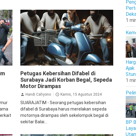
Peng
Pert
Deka
1 mi
Kem
Harg
Ajak
Kriminal
Surabaya
im
Petugas Kebersihan Difabel di
Stun
Surabaya Jadi Korban Begal, Sepeda
1 mi
Motor Dirampas
Peli
Handi Cahyono
Kamis, 15 Agustus 2024
imur
SUARAJATIM - Seorang petugas kebersihan
tama
difabel di Surabaya harus merelakan sepeda
erkait
motornya dirampas oleh sekelompok begal di
BP B
sekitar Balai...
Laya
Uta