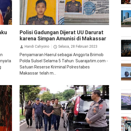
Kriminal
aku
Polisi Gadungan Dijerat UU Darurat
karena Simpan Amunisi di Makassar
Handi Cahyono
Selasa, 28 Februari 2023
an
Penyamaran Haerul sebagai Anggota Brimob
rnyata
Polda Sulsel Selama 5 Tahun Suarajatim.com -
g
Satuan Reserse Kriminal Polrestabes
Makassar telah m...