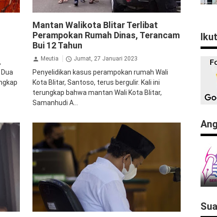
Kriminal
Mantan Walikota Blitar Terlibat
Perampokan Rumah Dinas, Terancam
Iku
Bui 12 Tahun
Meutia
Jumat, 27 Januari 2023
,
 Dua
Penyelidikan kasus perampokan rumah Wali
ungkap
Kota Blitar, Santoso, terus bergulir. Kali ini
terungkap bahwa mantan Wali Kota Blitar,
Samanhudi A...
Ang
Sua
Kriminal