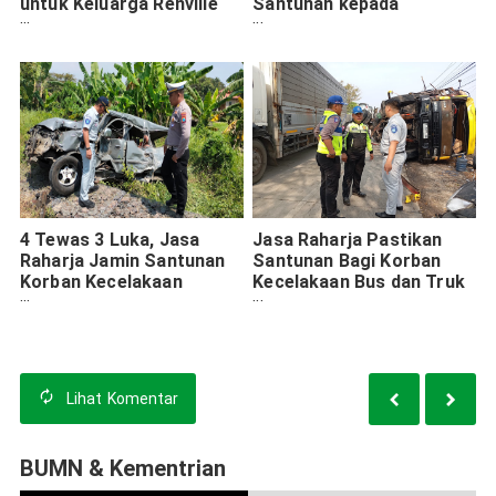
untuk Keluarga Renville
Santunan kepada
Antonio, Bendum
Keluarga Korban
Demokrat Kecelakaan di
Kecelakaan Kereta Api di
Situbondo
Kediri
4 Tewas 3 Luka, Jasa
Jasa Raharja Pastikan
Raharja Jamin Santunan
Santunan Bagi Korban
Korban Kecelakaan
Kecelakaan Bus dan Truk
Minibus VS Kereta Api di
di Jalur Pantura Pati
Pasuruan
Lihat
Komentar
BUMN & Kementrian