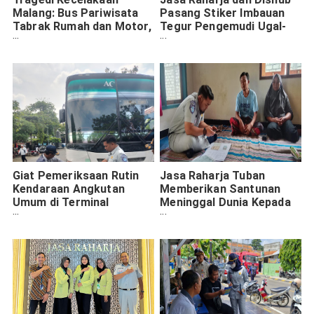
Malang: Bus Pariwisata
Pasang Stiker Imbauan
Tabrak Rumah dan Motor,
Tegur Pengemudi Ugal-
PT Jasa Raharja Segera
ugalan di Bus Jember
Respon
Indah
Giat Pemeriksaan Rutin
Jasa Raharja Tuban
Kendaraan Angkutan
Memberikan Santunan
Umum di Terminal
Meninggal Dunia Kepada
Trunojoyo Sampang
Keluarga Korban
Kecelakaan di Soko Tuban