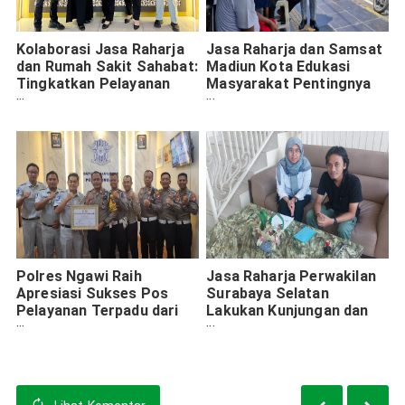
Kolaborasi Jasa Raharja
Jasa Raharja dan Samsat
dan Rumah Sakit Sahabat:
Madiun Kota Edukasi
Tingkatkan Pelayanan
Masyarakat Pentingnya
Korban Kecelakaan dan
Registrasi Ulang
Apresiasi Wajib Pajak
Kendaraan Bermotor
Patuh
Polres Ngawi Raih
Jasa Raharja Perwakilan
Apresiasi Sukses Pos
Surabaya Selatan
Pelayanan Terpadu dari
Lakukan Kunjungan dan
Jasa Raharja dan
CRM di PO Indo Duta
Korlantas Polri
Transport