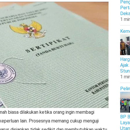
Peng
Pert
Deka
1 mi
Kem
Harg
Ajak
Stun
1 mi
Peli
anah biasa dilakukan ketika orang ingin membagi
BP B
u keperluan lain. Prosesnya memang cukup menguji
Laya
Uta
arus disiapkan tidak sedikit dan membutuhkan waktu.