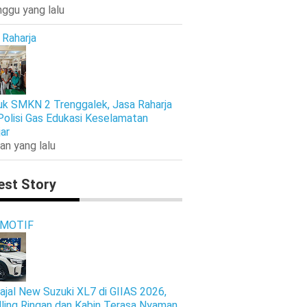
nggu yang lalu
 Raharja
k SMKN 2 Trenggalek, Jasa Raharja
Polisi Gas Edukasi Keselamatan
jar
an yang lalu
est Story
MOTIF
ajal New Suzuki XL7 di GIIAS 2026,
ling Ringan dan Kabin Terasa Nyaman