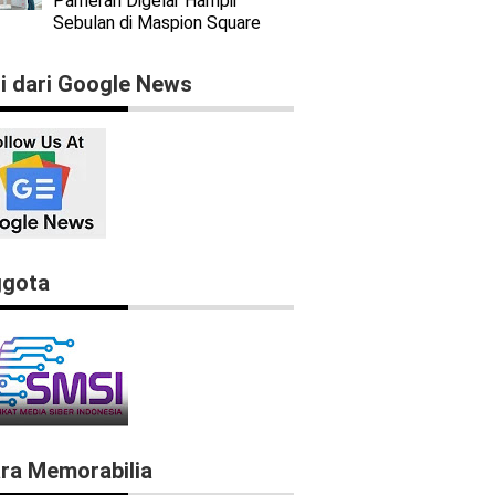
Pameran Digelar Hampir
Sebulan di Maspion Square
ti dari Google News
gota
ra Memorabilia