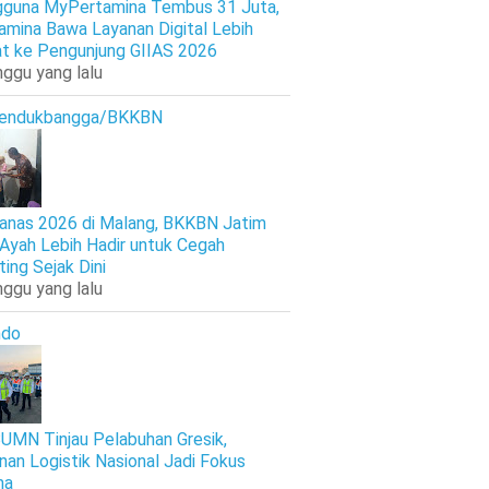
guna MyPertamina Tembus 31 Juta,
amina Bawa Layanan Digital Lebih
t ke Pengunjung GIIAS 2026
nggu yang lalu
endukbangga/BKKBN
anas 2026 di Malang, BKKBN Jatim
 Ayah Lebih Hadir untuk Cegah
ting Sejak Dini
nggu yang lalu
ndo
UMN Tinjau Pelabuhan Gresik,
nan Logistik Nasional Jadi Fokus
ma