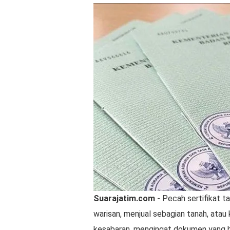
Suarajatim.com
- Pecah sertifikat t
warisan, menjual sebagian tanah, ata
kesabaran, mengingat dokumen yang h