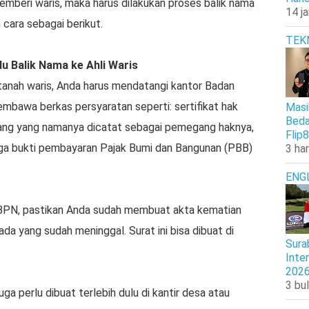
emberi waris, maka harus dilakukan proses balik nama
14 j
n cara sebagai berikut.
TEK
u Balik Nama ke Ahli Waris
 tanah waris, Anda harus mendatangi kantor Badan
bawa berkas persyaratan seperti: sertifikat hak
Masi
Beda
rang yang namanya dicatat sebagai pemegang haknya,
Flip8
 juga bukti pembayaran Pajak Bumi dan Bangunan (PBB)
3 har
ENG
 BPN, pastikan Anda sudah membuat akta kematian
ada yang sudah meninggal. Surat ini bisa dibuat di
Sura
Inte
202
3 bul
 juga perlu dibuat terlebih dulu di kantir desa atau