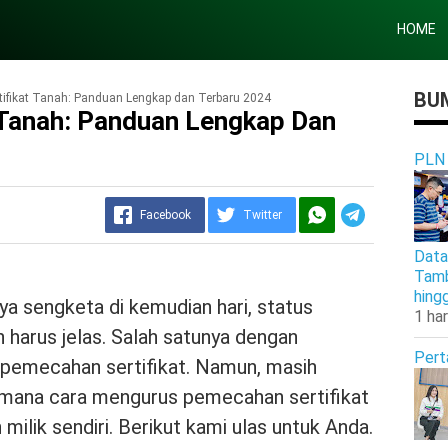
HOME
BUM
ifikat Tanah: Panduan Lengkap dan Terbaru 2024
 Tanah: Panduan Lengkap Dan
PLN
Facebook
Twitter
Data
Tamb
hing
ya sengketa di kemudian hari, status
1 har
 harus jelas. Salah satunya dengan
Pert
 pemecahan sertifikat. Namun, masih
imana cara mengurus pemecahan sertifikat
milik sendiri. Berikut kami ulas untuk Anda.