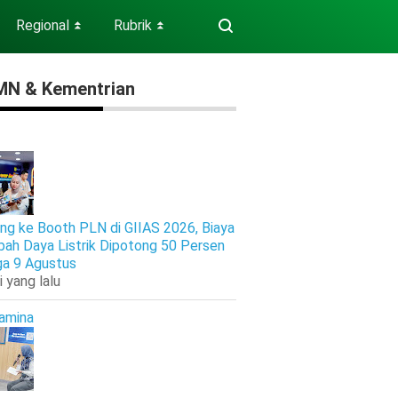
Regional
Rubrik
⏬
⏬
N & Kementrian
ng ke Booth PLN di GIIAS 2026, Biaya
ah Daya Listrik Dipotong 50 Persen
ga 9 Agustus
i yang lalu
amina