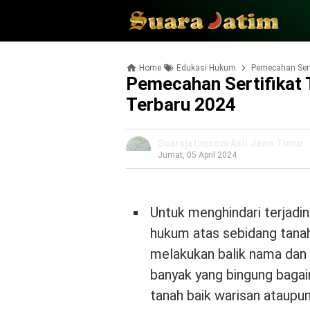
Home
Edukasi Hukum
Pemecahan Sert
Pemecahan Sertifikat
Terbaru 2024
Suarajatimcom Asli Jawa Timur
Jumat, 05 April 2024
Untuk menghindari terjadin
hukum atas sebidang tanah
melakukan balik nama dan
banyak yang bingung baga
tanah baik warisan ataupun 