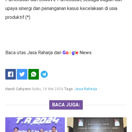
upaya sinergi dan penanganan kasus kecelakaan di usia
produktif.(*)
Baca utas Jasa Raharja dari
G
o
o
g
l
e
News
Handi Cahyono
Sabtu, 18 Mei 2024
Tags:
Jasa Raharja
BACA JUGA: