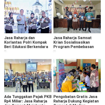
Jasa Raharja dan
Jasa Raharja Samsat
Korlantas Polri Kompak
Krian Sosialisasikan
Beri Edukasi Berkendara
Program Pembebasan
Aman di Gebyar
Pajak Daerah 2024
Keselamatan 2024
Ada Tunggakan Pajak PKB
Pengobatan Gratis Jasa
Rp4 Miliar: Jasa Raharja
Raharja Dukung Kegiatan