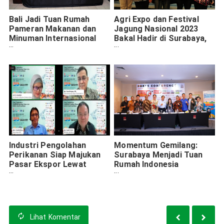
Bali Jadi Tuan Rumah
Agri Expo dan Festival
Pameran Makanan dan
Jagung Nasional 2023
Minuman Internasional
Bakal Hadir di Surabaya,
Terbesar: Bali Interfood
Catat Tanggal dan
2023
Lokasinya
Industri Pengolahan
Momentum Gemilang:
Perikanan Siap Majukan
Surabaya Menjadi Tuan
Pasar Ekspor Lewat
Rumah Indonesia
SeaFood Show of Asia
International Food
2022
Exhibition 2023 (IIFEX
2023)
Lihat
Komentar