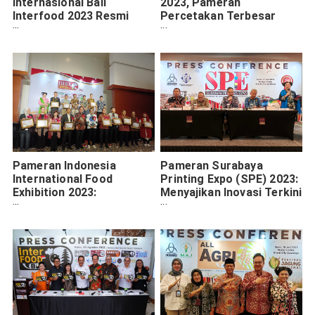
Internasional Bali
2023, Pameran
Interfood 2023 Resmi
Percetakan Terbesar
Digelar, Ada Ratusan
Hadir di Surabaya
Perusahaan Makanan dan
Minuman
Pameran Indonesia
Pameran Surabaya
International Food
Printing Expo (SPE) 2023:
Exhibition 2023:
Menyajikan Inovasi Terkini
Menghadirkan Kejutan
dalam Industri Ekonomi
Kuliner Internasional di
Kreatif
Surabaya