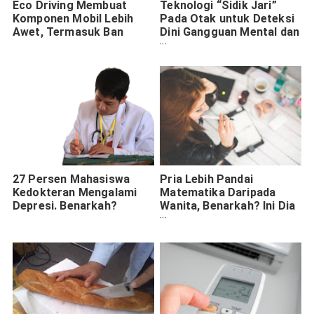
Eco Driving Membuat
Teknologi “Sidik Jari”
Komponen Mobil Lebih
Pada Otak untuk Deteksi
Awet, Termasuk Ban
Dini Gangguan Mental dan
Penyakit Syaraf
27 Persen Mahasiswa
Pria Lebih Pandai
Kedokteran Mengalami
Matematika Daripada
Depresi. Benarkah?
Wanita, Benarkah? Ini Dia
11 Perbedaan Cara
Berpikir Mereka.