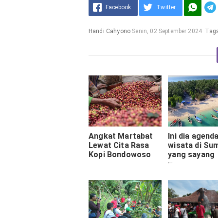
Facebook
Twitter
Handi Cahyono
Senin, 02 September 2024
Tag
Angkat Martabat
Ini dia agend
Lewat Cita Rasa
wisata di Su
Kopi Bondowoso
yang sayang
dilewatkan