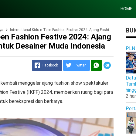
HOME
BUM
ya
International Kids n Teen Fashion Festive 2024: Ajang Fashion Spektakuler untuk Desainer Muda Indonesia
een Fashion Festive 2024: Ajang
ntuk Desainer Muda Indonesia
PLN
Facebook
Twitter
Data
embali menggelar ajang fashion show spektakuler
Tamb
hing
shion Festive (IKFF) 2024, memberikan ruang bagi para
2 har
tuk berekspresi dan berkarya.
Pert