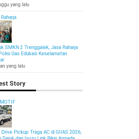
nggu yang lalu
 Raharja
k SMKN 2 Trenggalek, Jasa Raharja
Polisi Gas Edukasi Keselamatan
jar
an yang lalu
est Story
MOTIF
 Drive Pickup Traga AC di GIIAS 2026,
n Sejuk dan Isuzu Link Bikin Armada