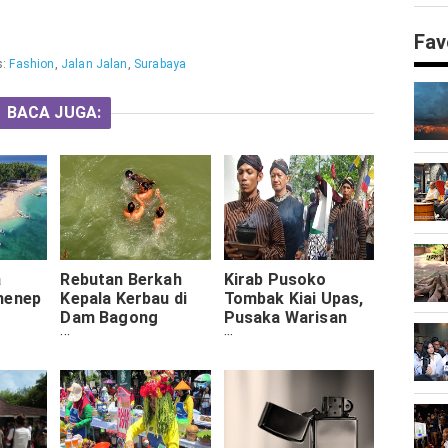
Fav
s:
Fashion
,
Jalan Jalan
,
Surabaya
BACA JUGA:
a
Rebutan Berkah
Kirab Pusoko
menep
Kepala Kerbau di
Tombak Kiai Upas,
Dam Bagong
Pusaka Warisan
Trenggalek
Hamengkubuwono
VI