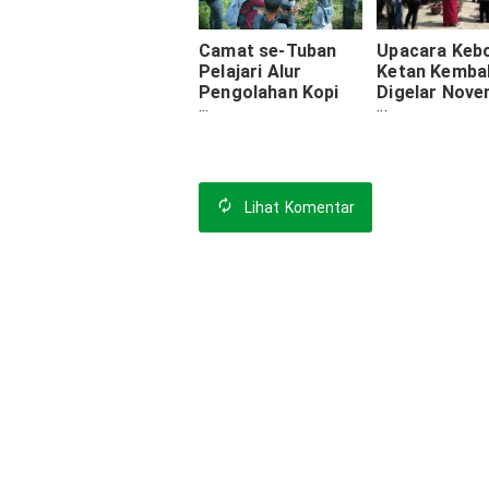
Camat se-Tuban
Upacara Keb
Pelajari Alur
Ketan Kembal
Pengolahan Kopi
Digelar Nove
Nikmat di
Ini Rangkaian
Probolinggo
Acaranya
Lihat
Komentar