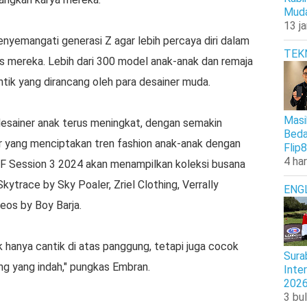
Muda
13 j
enyemangati generasi Z agar lebih percaya diri dalam
TEK
s mereka. Lebih dari 300 model anak-anak dan remaja
ik yang dirancang oleh para desainer muda.
Masi
esainer anak terus meningkat, dengan semakin
Beda
r yang menciptakan tren fashion anak-anak dengan
Flip8
4 har
FF Session 3 2024 akan menampilkan koleksi busana
kytrace by Sky Poaler, Zriel Clothing, Verrally
ENG
eos by Boy Barja.
 hanya cantik di atas panggung, tetapi juga cocok
Sura
ang yang indah," pungkas Embran.
Inte
202
3 bul