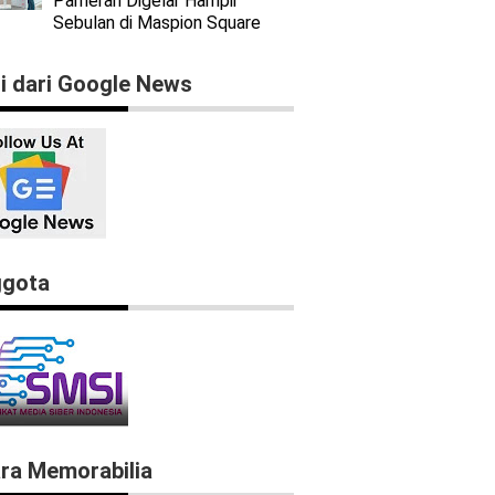
Pameran Digelar Hampir
Sebulan di Maspion Square
ti dari Google News
gota
ra Memorabilia