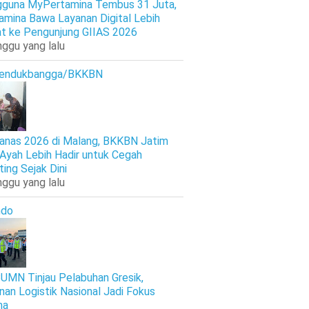
guna MyPertamina Tembus 31 Juta,
amina Bawa Layanan Digital Lebih
t ke Pengunjung GIIAS 2026
nggu yang lalu
endukbangga/BKKBN
anas 2026 di Malang, BKKBN Jatim
 Ayah Lebih Hadir untuk Cegah
ting Sejak Dini
nggu yang lalu
ndo
UMN Tinjau Pelabuhan Gresik,
nan Logistik Nasional Jadi Fokus
ma