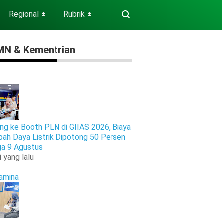
Regional
Rubrik
⏬
⏬
N & Kementrian
ng ke Booth PLN di GIIAS 2026, Biaya
ah Daya Listrik Dipotong 50 Persen
ga 9 Agustus
i yang lalu
amina