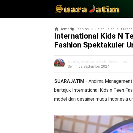
Home
Fashion
Jalan Jalan
Suraba
International Kids N T
Fashion Spektakuler U
Suarajatimcom Asli Jawa Timur
Senin, 02 September 2024
SUARAJATIM
- Andima Management k
bertajuk International Kids n Teen Fa
model dan desainer muda Indonesia un