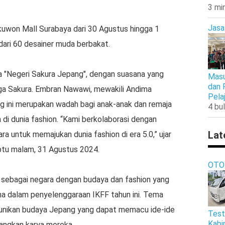
3 mi
Jasa
kuwon Mall Surabaya dari 30 Agustus hingga 1
ari 60 desainer muda berbakat.
"Negeri Sakura Jepang", dengan suasana yang
Masu
dan 
nga Sakura. Embran Nawawi, mewakili Andima
Pela
 ini merupakan wadah bagi anak-anak dan remaja
4 bul
di dunia fashion. “Kami berkolaborasi dengan
Lat
ra untuk memajukan dunia fashion di era 5.0,” ujar
btu malam, 31 Agustus 2024.
OTO
ebagai negara dengan budaya dan fashion yang
ama dalam penyelenggaraan IKFF tahun ini. Tema
keunikan budaya Jepang yang dapat memacu ide-ide
Test
Kabi
angkan karya mereka.