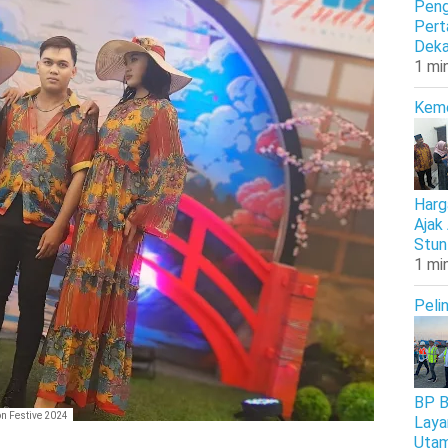
Peng
Pert
Deka
1 mi
Kem
Harg
Ajak
Stun
1 mi
Peli
BP B
on Festive 2024
Laya
Uta