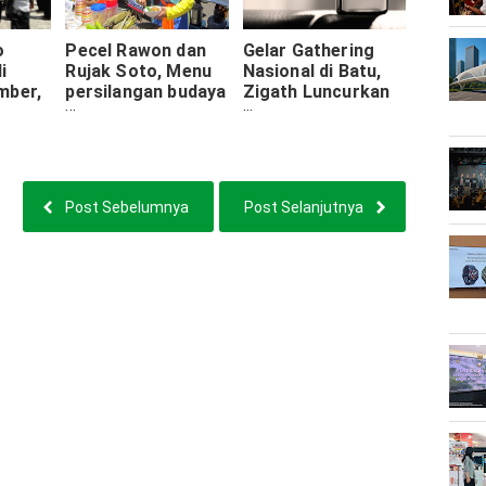
o
Pecel Rawon dan
Gelar Gathering
i
Rujak Soto, Menu
Nasional di Batu,
mber,
persilangan budaya
Zigath Luncurkan
di kuliner
Zippo Arema,
Banyuwangi
Topeng Malangan
dan Reog
Post Sebelumnya
Post Selanjutnya