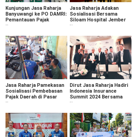
Kunjungan Jasa Raharja
Jasa Raharja Adakan
Banyuwangi ke PO DAMRI:
Sosialisasi Bersama
Pemantauan Pajak
Siloam Hospital Jember
Kendaraan dan Iuran Wajib
dan BPJS
Ketenagakerjaan
Jasa Raharja Pamekasan
Dirut Jasa Raharja Hadiri
Sosialisasi Pembebasan
Indonesia Insurance
Pajak Daerah di Pasar
Summit 2024 Bersama
Motor Bekas
Para Ahli dan Profesional
Industri Asuransi