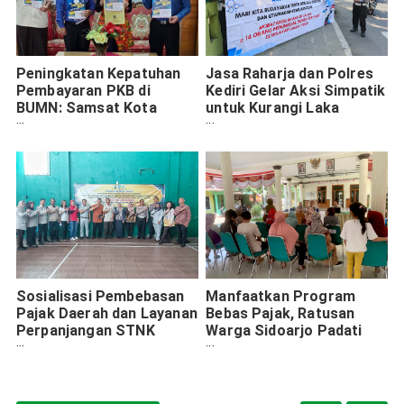
Peningkatan Kepatuhan
Jasa Raharja dan Polres
Pembayaran PKB di
Kediri Gelar Aksi Simpatik
BUMN: Samsat Kota
untuk Kurangi Laka
Madiun Kunjungi Telkom
Lantas
Sosialisasi Pembebasan
Manfaatkan Program
Pajak Daerah dan Layanan
Bebas Pajak, Ratusan
Perpanjangan STNK
Warga Sidoarjo Padati
Tahunan dan 5 Tahunan
Samsat Keliling