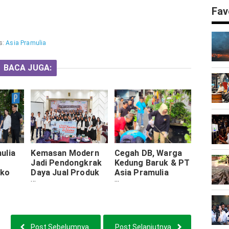
Fav
s:
Asia Pramulia
BACA JUGA:
ulia
Kemasan Modern
Cegah DB, Warga
Jadi Pendongkrak
Kedung Baruk & PT
ako
Daya Jual Produk
Asia Pramulia
UMKM Ngawi,
Kompak Bersihkan
k
ASPR Perkenalkan
Lingkungan
ASPRAGO
Sambut HUT
Surabaya
Post Sebelumnya
Post Selanjutnya