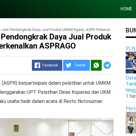
HOME
BUM
di Pendongkrak Daya Jual Produk UMKM Ngawi, ASPR Perkenalkan ASPRAGO
Pendongkrak Daya Jual Produk
erkenalkan ASPRAGO
PLN
Facebook
Twitter
Data
k (ASPR) berpartisipasi dalam pelatihan untuk UMKM
Tamb
hing
iselenggarakan UPT Pelatihan Dinas Koperasi dan UKM
1 har
aku usaha hadir dalam acara di Resto Notosuman
Pert