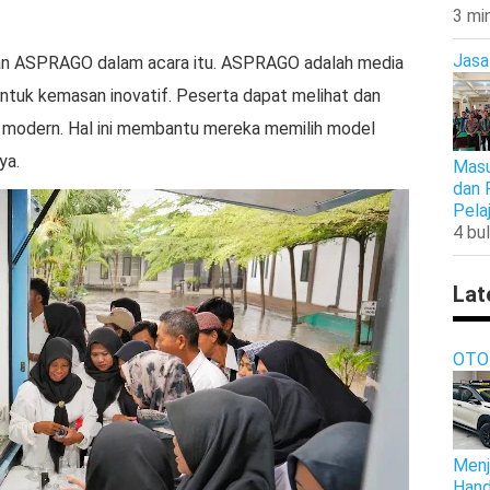
3 mi
Jasa
an ASPRAGO dalam acara itu. ASPRAGO adalah media
ntuk kemasan inovatif. Peserta dapat melihat dan
odern. Hal ini membantu mereka memilih model
ya.
Masu
dan 
Pela
4 bul
Lat
OTO
Menj
Hand