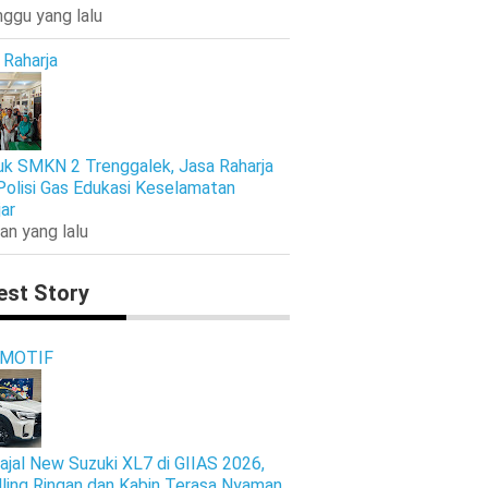
nggu yang lalu
 Raharja
k SMKN 2 Trenggalek, Jasa Raharja
Polisi Gas Edukasi Keselamatan
jar
an yang lalu
est Story
MOTIF
ajal New Suzuki XL7 di GIIAS 2026,
ling Ringan dan Kabin Terasa Nyaman