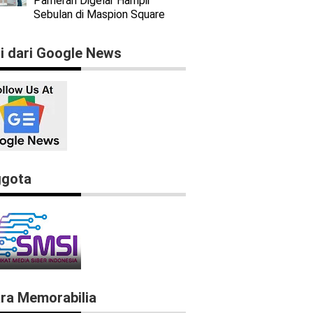
Pameran Digelar Hampir
Sebulan di Maspion Square
ti dari Google News
gota
ra Memorabilia