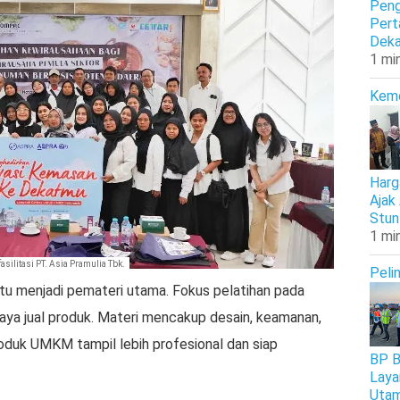
Peng
Pert
Deka
1 mi
Kem
Harg
Ajak
Stun
1 mi
ilitasi PT. Asia Pramulia Tbk.
Peli
tu menjadi pemateri utama. Fokus pelatihan pada
ya jual produk. Materi mencakup desain, keamanan,
roduk UMKM tampil lebih profesional dan siap
BP B
Laya
Uta