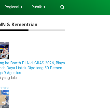
Regional
Rubrik
⏬
⏬
N & Kementrian
ng ke Booth PLN di GIIAS 2026, Biaya
ah Daya Listrik Dipotong 50 Persen
ga 9 Agustus
i yang lalu
amina