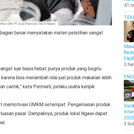
41 m
TEK
han oleh PT. Asia Pramulia Tbk di Ngawi.
ebagian besar menyatakan materi pelatihan sangat
Masi
Beda
Flip8
3 har
sangat luar biasa hebat punya produk yang begitu
ENG
arena bisa menambah nilai jual produk makanan lebih
 cantik,” kata Patmiati, pelaku usaha keripik.
apat memotivasi UMKM setempat. Pengemasan produk
Sura
Inte
luasan pasar. Dampaknya, produk lokal Ngawi dapat
202
al.
3 bul