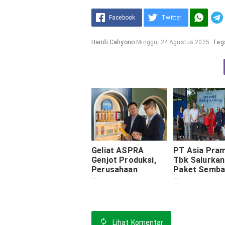
Facebook
Twitter
Handi Cahyono
Minggu, 24 Agustus 2025
Tag
Geliat ASPRA
PT Asia Pram
Genjot Produksi,
Tbk Salurkan
Perusahaan
Paket Semb
Kemasan Jatim ini
untuk Warga
Bidik IPO
Kedung Baru
Lihat
Komentar