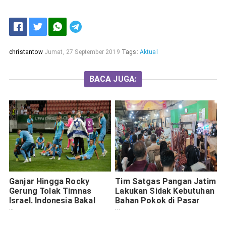
christantow
Jumat, 27 September 2019
Tags:
Aktual
BACA JUGA:
Ganjar Hingga Rocky
Tim Satgas Pangan Jatim
Gerung Tolak Timnas
Lakukan Sidak Kebutuhan
Israel. Indonesia Bakal
Bahan Pokok di Pasar
Masuk Daftar Hitam?
Tambahrejo Surabaya
Menjelang Idul Fitri