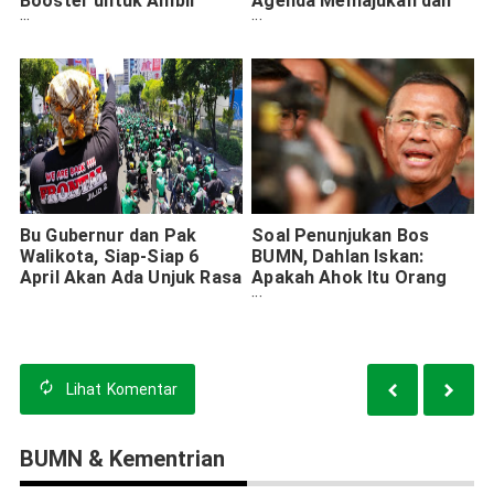
Booster untuk Ambil
Agenda Memajukan dan
Orderan Makanan di
Mencerahkan Bangsa
Dalam Mall Surabaya
Bu Gubernur dan Pak
Soal Penunjukan Bos
Walikota, Siap-Siap 6
BUMN, Dahlan Iskan:
April Akan Ada Unjuk Rasa
Apakah Ahok Itu Orang
Berprestasi?
Lihat
Komentar
BUMN & Kementrian