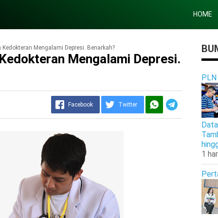
HOME
BUM
 Kedokteran Mengalami Depresi. Benarkah?
Kedokteran Mengalami Depresi.
PLN
Facebook
Twitter
Data
Tamb
hing
1 har
Pert