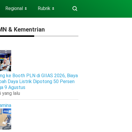
Regional
Rubrik
⏬
⏬
N & Kementrian
ng ke Booth PLN di GIIAS 2026, Biaya
ah Daya Listrik Dipotong 50 Persen
ga 9 Agustus
i yang lalu
amina