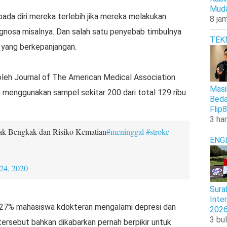
Muda
pada diri mereka terlebih jika mereka melakukan
8 jam
nosa misalnya. Dan salah satu penyebab timbulnya
TEK
h yang berkepanjangan.
 oleh Journal of The American Medical Association
Masi
n menggunakan sampel sekitar 200 dari total 129 ribu
Beda
Flip8
3 har
ak Bengkak dan Risiko Kematian
#meninggal
#stroke
ENG
24, 2020
Sura
Inte
7% mahasiswa kdokteran mengalami depresi dan
202
3 bul
tersebut bahkan dikabarkan pernah berpikir untuk