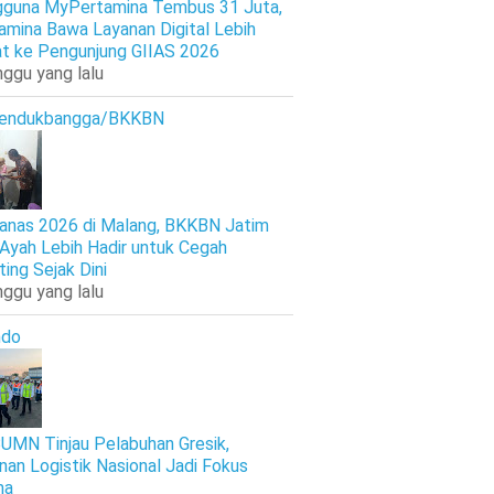
guna MyPertamina Tembus 31 Juta,
amina Bawa Layanan Digital Lebih
t ke Pengunjung GIIAS 2026
nggu yang lalu
endukbangga/BKKBN
anas 2026 di Malang, BKKBN Jatim
 Ayah Lebih Hadir untuk Cegah
ting Sejak Dini
nggu yang lalu
ndo
UMN Tinjau Pelabuhan Gresik,
nan Logistik Nasional Jadi Fokus
ma