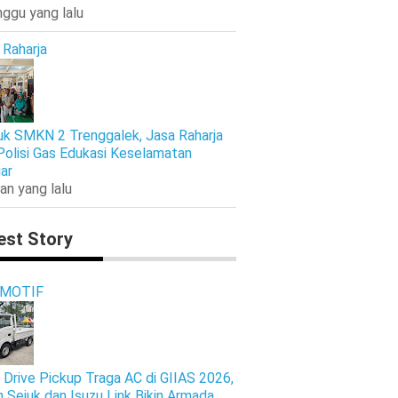
nggu yang lalu
 Raharja
k SMKN 2 Trenggalek, Jasa Raharja
Polisi Gas Edukasi Keselamatan
jar
an yang lalu
est Story
MOTIF
 Drive Pickup Traga AC di GIIAS 2026,
n Sejuk dan Isuzu Link Bikin Armada