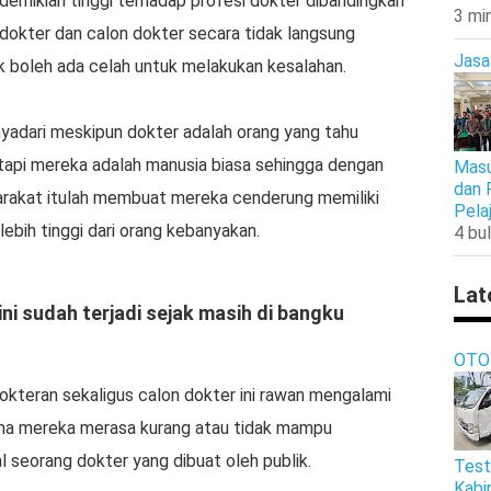
emikian tinggi terhadap profesi dokter dibandingkan
3 mi
dokter dan calon dokter secara tidak langsung
Jasa
k boleh ada celah untuk melakukan kesalahan.
yadari meskipun dokter adalah orang yang tahu
etapi mereka adalah manusia biasa sehingga dengan
Masu
dan 
yarakat itulah membuat mereka cenderung memiliki
Pela
bih tinggi dari orang kebanyakan.
4 bul
Lat
i sudah terjadi sejak masih di bangku
OTO
teran sekaligus calon dokter ini rawan mengalami
rena mereka merasa kurang atau tidak mampu
 seorang dokter yang dibuat oleh publik.
Test
Kabi