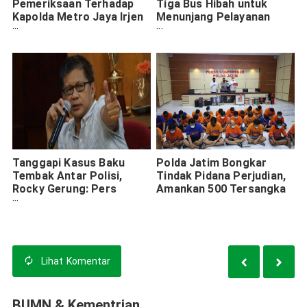
Pemeriksaan Terhadap
Tiga Bus Hibah untuk
Kapolda Metro Jaya Irjen
Menunjang Pelayanan
Fadil Imran Kasus Brigadir
Masyarakat
J
Tanggapi Kasus Baku
Polda Jatim Bongkar
Tembak Antar Polisi,
Tindak Pidana Perjudian,
Rocky Gerung: Pers
Amankan 500 Tersangka
Harus Pisahkan Fakta dan
Sensasi
Lihat
Komentar
BUMN & Kementrian