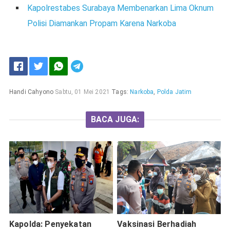
Kapolrestabes Surabaya Membenarkan Lima Oknum
Polisi Diamankan Propam Karena Narkoba
Handi Cahyono
Sabtu, 01 Mei 2021
Tags:
Narkoba
,
Polda Jatim
BACA JUGA:
Kapolda: Penyekatan
Vaksinasi Berhadiah