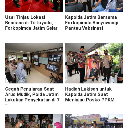
Usai Tinjau Lokasi
Kapolda Jatim Bersama
Bencana di Tirtoyudo,
Forkopimda Banyuwangi
Forkopimda Jatim Gelar
Pantau Vaksinasi
Doa Bersama di Makodim
Pelayanan Publik
0818
Cegah Penularan Saat
Hadiah Lukisan untuk
Arus Mudik, Polda Jatim
Kapolda Jatim Saat
Lakukan Penyekatan di 7
Meninjau Posko PPKM
Titik Perbatasan