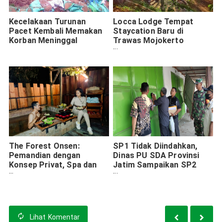
Kecelakaan Turunan
Locca Lodge Tempat
Pacet Kembali Memakan
Staycation Baru di
Korban Meninggal
Trawas Mojokerto
Tawarkan Pesona Alam
Hutan Pinus
The Forest Onsen:
SP1 Tidak Diindahkan,
Pemandian dengan
Dinas PU SDA Provinsi
Konsep Privat, Spa dan
Jatim Sampaikan SP2
Nge-Grill 24 Jam di Pacet
Bangunan Liar di Bantaran
Mojokerto
Sungai Wringinrejo dan
Modongan
Lihat
Komentar