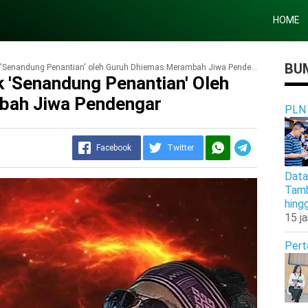
HOME
BUM
k 'Senandung Penantian' oleh Guruh Dhiemas Merambah Jiwa Pendengar
ik 'Senandung Penantian' Oleh
bah Jiwa Pendengar
PLN
Facebook
Twitter
Data
Tamb
hing
15 j
Pert