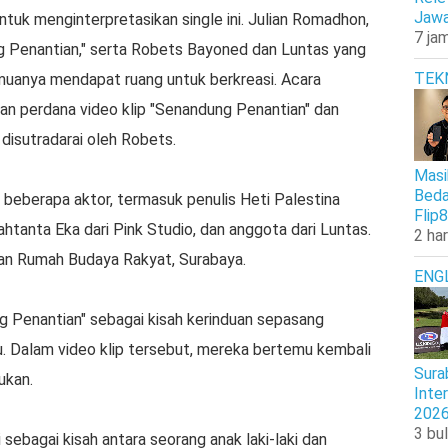
Jawa
tuk menginterpretasikan single ini. Julian Romadhon,
7 jam
g Penantian," serta Robets Bayoned dan Luntas yang
TEK
uanya mendapat ruang untuk berkreasi. Acara
n perdana video klip "Senandung Penantian" dan
 disutradarai oleh Robets.
Masi
Beda
n beberapa aktor, termasuk penulis Heti Palestina
Flip8
tanta Eka dari Pink Studio, dan anggota dari Luntas.
2 har
dan Rumah Budaya Rakyat, Surabaya.
ENG
g Penantian" sebagai kisah kerinduan sepasang
u. Dalam video klip tersebut, mereka bertemu kembali
Sura
ukan.
Inte
202
3 bul
ni sebagai kisah antara seorang anak laki-laki dan