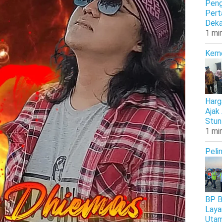
Peng
Pert
Deka
1 mi
Kem
Harg
Ajak
Stun
1 mi
Peli
BP B
Laya
Uta