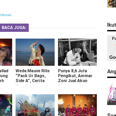
:
Hiburan
Iku
BACA JUGA:
Ang
allad
Weda Mauve Rilis
Punya 8,6 Juta
dung
“Pack Ur Bags,
Pengikut, Ammar
eh
Side A”, Cerita
Zoni Jual Akun
as
Patah Hati hingga
Instagramnya:
wa
Bangkit Jadi Satu
Berapa Harganya
Album
Sua