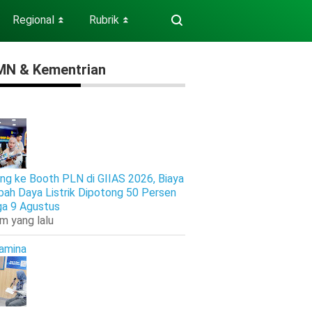
Regional
Rubrik
⏬
⏬
N & Kementrian
ng ke Booth PLN di GIIAS 2026, Biaya
ah Daya Listrik Dipotong 50 Persen
ga 9 Agustus
am yang lalu
amina