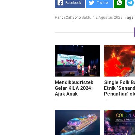
Facebook
Twitter
Handi Cahyono
Sabtu, 12 Agustus 2023
Tags
Mendikbudristek
Single Folk B
Gelar KILA 2024:
Etnik 'Senan
Ajak Anak
Penantian' ol
Indonesia Kenali
Guruh Dhiem
Lagu Sesuai Usia
Merambah Ji
Pendengar