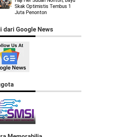
Haji Her Sudah Nonton, Bayu
Skak Optimistis Tembus 1
Juta Penonton
ti dari Google News
gota
ra Memorabilia