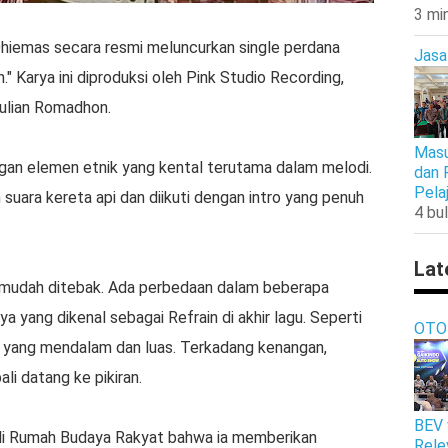
3 mi
hiemas secara resmi meluncurkan single perdana
Jasa
." Karya ini diproduksi oleh Pink Studio Recording,
Julian Romadhon.
Masu
engan elemen etnik yang kental terutama dalam melodi.
dan 
Pela
suara kereta api dan diikuti dengan intro yang penuh
4 bul
Lat
ak mudah ditebak. Ada perbedaan dalam beberapa
a yang dikenal sebagai Refrain di akhir lagu. Seperti
OTO
 yang mendalam dan luas. Terkadang kenangan,
li datang ke pikiran.
BEV 
di Rumah Budaya Rakyat bahwa ia memberikan
Rele