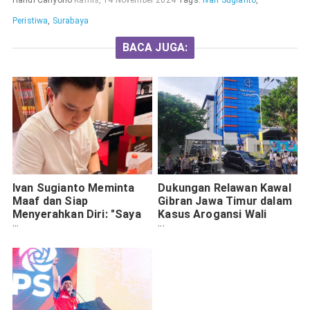
Handi Cahyono
Kamis, 14 November 2024
Tags:
Ivan Sugianto
,
Peristiwa
,
Surabaya
BACA JUGA:
Ivan Sugianto Meminta
Dukungan Relawan Kawal
Maaf dan Siap
Gibran Jawa Timur dalam
Menyerahkan Diri: "Saya
Kasus Arogansi Wali
Menyesal"
Murid di Surabaya