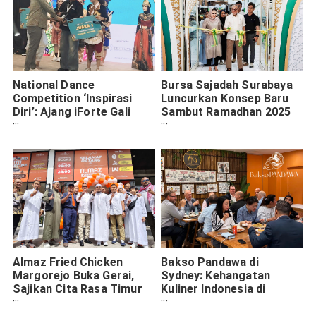
National Dance
Bursa Sajadah Surabaya
Competition ‘Inspirasi
Luncurkan Konsep Baru
Diri’: Ajang iForte Gali
Sambut Ramadhan 2025
Potensi Seni dan
dengan One Stop
Kreativitas Pelajar di
Shopping
Surabaya
Almaz Fried Chicken
Bakso Pandawa di
Margorejo Buka Gerai,
Sydney: Kehangatan
Sajikan Cita Rasa Timur
Kuliner Indonesia di
Tengah & Konsep Berbagi
Tengah Musim Dingin