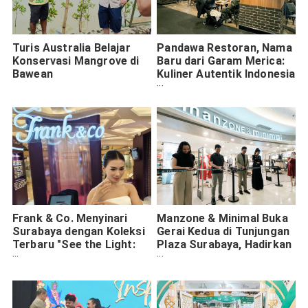
Turis Australia Belajar
Pandawa Restoran, Nama
Konservasi Mangrove di
Baru dari Garam Merica:
Bawean
Kuliner Autentik Indonesia
di Sydney Australia
Frank & Co. Menyinari
Manzone & Minimal Buka
Surabaya dengan Koleksi
Gerai Kedua di Tunjungan
Terbaru "See the Light:
Plaza Surabaya, Hadirkan
Engraved Moments" di
Konsep Fashion Lokal
Pop-Up Store Tunjungan
Berkualitas
Plaza 3