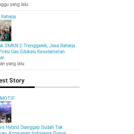
nggu yang lalu
 Raharja
k SMKN 2 Trenggalek, Jasa Raharja
Polisi Gas Edukasi Keselamatan
jar
an yang lalu
est Story
MOTIF
vs Hybrid Dianggap Sudah Tak
van, Konsumen Indonesia Punya