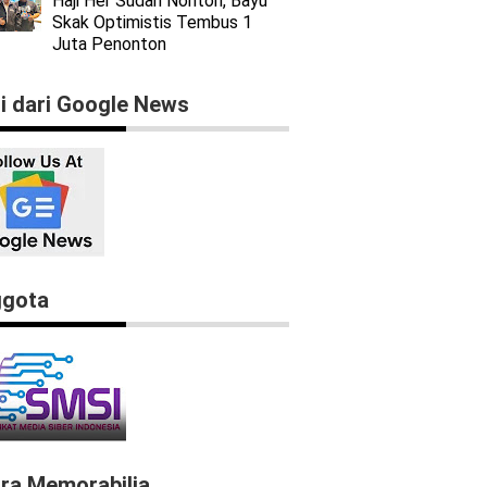
Haji Her Sudah Nonton, Bayu
Skak Optimistis Tembus 1
Juta Penonton
ti dari Google News
gota
ra Memorabilia