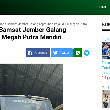
HOME
BUM
rja Samsat Jember Galang Kepatuhan Pajak di PO Megah Putra Mandiri
 Samsat Jember Galang
 Megah Putra Mandiri
PLN
Facebook
Twitter
Data
Tamb
hing
14 j
Pert