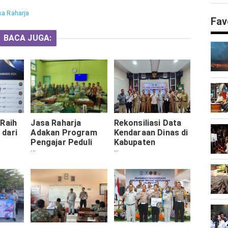
sa Raharja
Fav
BACA JUGA:
 Raih
Jasa Raharja
Rekonsiliasi Data
dari
Adakan Program
Kendaraan Dinas di
Pengajar Peduli
Kabupaten
Keselamatan Lalu
Sampang oleh Jasa
Award
Lintas di MAN 2
Raharja dan UPT
Pamekasan untuk
PPD
Cegah Kecelakaan
di Usia Produktif