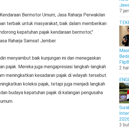
Jawa
7 jam
ib Kendaraan Bermotor Umum, Jasa Raharja Perwakilan
TEK
n terbaik untuk masyarakat, baik dalam memberikan
dorong kepatuhan pajak kendaraan bermotor,"
Jasa Raharja Samsat Jember.
Masi
Beda
iri menyambut baik kunjungan ini dan menegaskan
Flip8
n pajak. Mereka juga mengapresiasi langkah-langkah
2 har
m meningkatkan kesadaran pajak di wilayah tersebut.
ENG
eningkatkan koleksi pajak, tetapi juga menjadi langkah
dan budaya kepatuhan pajak di kalangan pengusaha
t umum.
Sura
Inte
202
3 bul