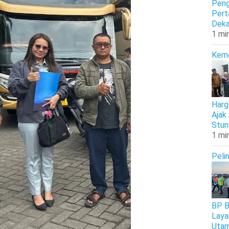
Peng
Pert
Deka
1 mi
Kem
Harg
Ajak
Stun
1 mi
Peli
BP B
Laya
Uta