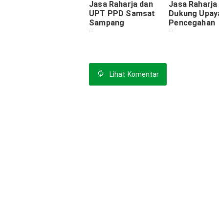
Jasa Raharja dan
Jasa Raharja
UPT PPD Samsat
Dukung Upay
Sampang
Pencegahan
Sosialisasikan
Kecelakaan 
Pembayaran Pajak
Belakang di T
Kendaraan melalui
Gempol Pasu
E-Channel
Lihat
Komentar