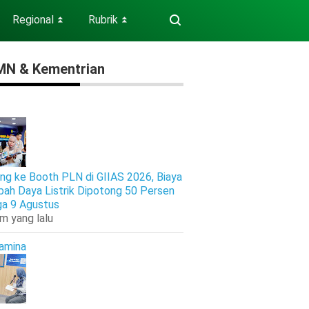
Regional
Rubrik
⏬
⏬
N & Kementrian
ng ke Booth PLN di GIIAS 2026, Biaya
ah Daya Listrik Dipotong 50 Persen
ga 9 Agustus
am yang lalu
amina