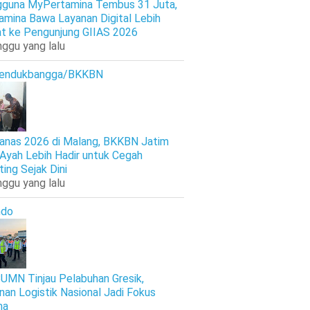
guna MyPertamina Tembus 31 Juta,
amina Bawa Layanan Digital Lebih
t ke Pengunjung GIIAS 2026
nggu yang lalu
endukbangga/BKKBN
anas 2026 di Malang, BKKBN Jatim
 Ayah Lebih Hadir untuk Cegah
ting Sejak Dini
nggu yang lalu
ndo
UMN Tinjau Pelabuhan Gresik,
nan Logistik Nasional Jadi Fokus
ma