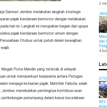
3 mi
rja Samsat Jember melakukan langkah strategis
Jasa
yaran pajak kendaraan bermotor dengan melakukan
ada hari ini. Langkah ini merupakan bagian dari upaya
t koleksi pajak kendaraan bermotor umum dengan
Masu
Perusahaan Otobus untuk patuh dalam kewajiban
dan 
Pela
wajib.
4 bul
Lat
 Megah Putra Mandiri yang terletak di wilayah
juan untuk memperkuat kerjasama antara Petugas
OTO
lam menjaga ketaatan pajak. Matrilde Fabiola, salah
 Jember, menekankan pentingnya kontribusi iuran
 perlindungan penumpang dalam kasus kecelakaan.
BEV 
Rele