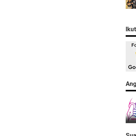
Iku
Ang
Sua