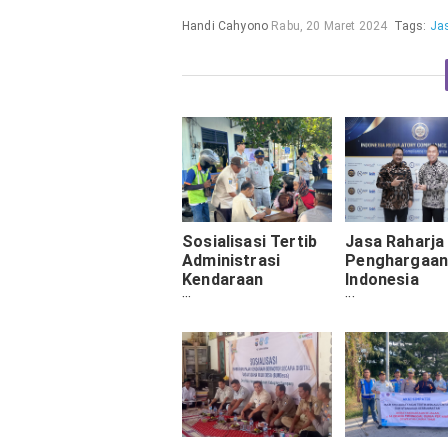
Handi Cahyono
Rabu, 20 Maret 2024
Tags:
Ja
Sosialisasi Tertib
Jasa Raharja
Administrasi
Penghargaan 
Kendaraan
Indonesia
Bermotor, Tim
Regulatory
Samsat Ngawi
Compliance 
Laksanakan
2024
Operasi Gabungan