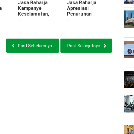
Jasa Raharja
Jasa Raharja
a
Kampanye
Apresiasi
Keselamatan,
Penurunan
Tabrak
Bekali Pelajar
Kecelakaan dan
ol
Risiko Kecelakaan
Dorong
ruan
Keselamatan Lalu
Lintas Lewat Pakta
Integritas
Post Sebelumnya
Post Selanjutnya