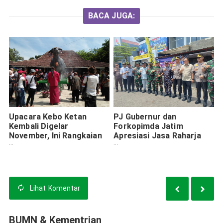
BACA JUGA:
Upacara Kebo Ketan
PJ Gubernur dan
Kembali Digelar
Forkopimda Jatim
November, Ini Rangkaian
Apresiasi Jasa Raharja
Acaranya
pada Kunjungan Pos
Pelayanan Mantingan
Lihat
Komentar
BUMN & Kementrian