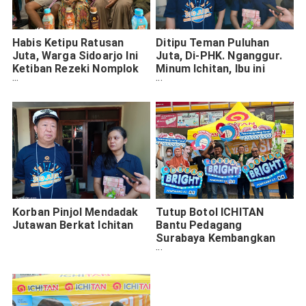
Habis Ketipu Ratusan
Ditipu Teman Puluhan
Juta, Warga Sidoarjo Ini
Juta, Di-PHK. Nganggur.
Ketiban Rezeki Nomplok
Minum Ichitan, Ibu ini
dari Ichitan
Dapat Rp300 Juta.
Korban Pinjol Mendadak
Tutup Botol ICHITAN
Jutawan Berkat Ichitan
Bantu Pedagang
Surabaya Kembangkan
Usaha Hingga Biayai
Sekolah Anak