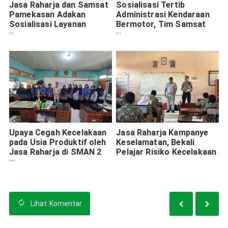
Jasa Raharja dan Samsat
Sosialisasi Tertib
Pamekasan Adakan
Administrasi Kendaraan
Sosialisasi Layanan
Bermotor, Tim Samsat
Pembayaran Pajak
Ngawi Laksanakan
Kendaraan Melalui E-
Operasi Gabungan
Channel
Upaya Cegah Kecelakaan
Jasa Raharja Kampanye
pada Usia Produktif oleh
Keselamatan, Bekali
Jasa Raharja di SMAN 2
Pelajar Risiko Kecelakaan
Pamekasan
Lihat
Komentar