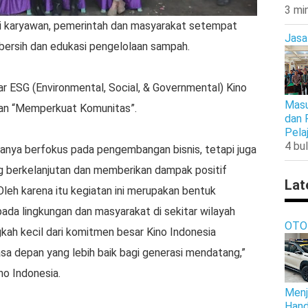
3 mi
ari karyawan, pemerintah dan masyarakat setempat
Jasa
bersih dan edukasi pengelolaan sampah.
ar ESG (Environmental, Social, & Governmental) Kino
Masu
dan “Memperkuat Komunitas”.
dan 
Pela
4 bul
 hanya berfokus pada pengembangan bisnis, tetapi juga
g berkelanjutan dan memberikan dampak positif
Lat
leh karena itu kegiatan ini merupakan bentuk
pada lingkungan dan masyarakat di sekitar wilayah
OTO
ngkah kecil dari komitmen besar Kino Indonesia
sa depan yang lebih baik bagi generasi mendatang,”
no Indonesia.
Menj
Hand