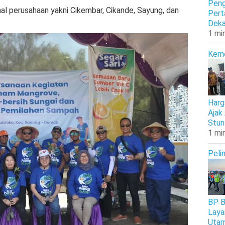
Peng
nal perusahaan yakni Cikembar, Cikande, Sayung, dan
Pert
Deka
1 mi
Kem
Harg
Ajak
Stun
1 mi
Peli
BP B
Laya
Uta