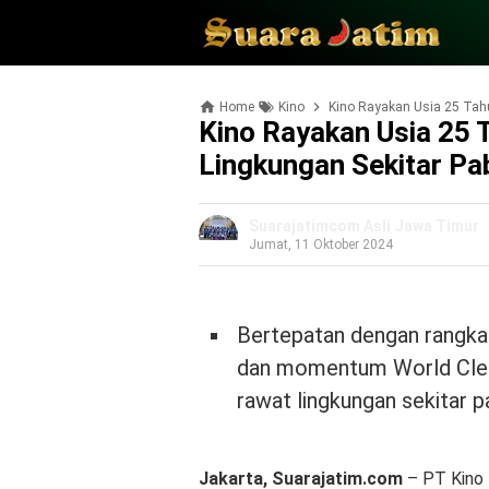
Home
Kino
Kino Rayakan Usia 25 Tahu
Kino Rayakan Usia 25 
Lingkungan Sekitar Pa
Suarajatimcom Asli Jawa Timur
Jumat, 11 Oktober 2024
Bertepatan dengan rangkai
dan momentum World Clea
rawat lingkungan sekitar pa
Jakarta, Suarajatim.com
– PT Kino 