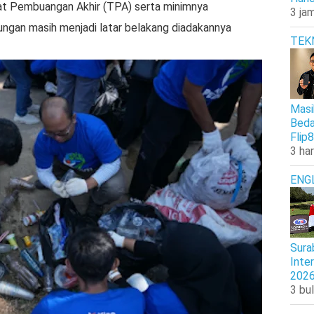
t Pembuangan Akhir (TPA) serta minimnya
3 jam
ngan masih menjadi latar belakang diadakannya
TEK
Masi
Beda
Flip8
3 har
ENG
Sura
Inte
202
3 bul