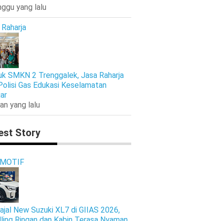
nggu yang lalu
 Raharja
k SMKN 2 Trenggalek, Jasa Raharja
Polisi Gas Edukasi Keselamatan
jar
an yang lalu
est Story
MOTIF
ajal New Suzuki XL7 di GIIAS 2026,
ling Ringan dan Kabin Terasa Nyaman