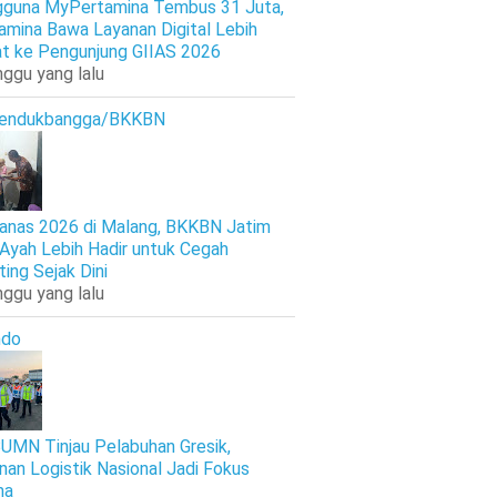
guna MyPertamina Tembus 31 Juta,
amina Bawa Layanan Digital Lebih
t ke Pengunjung GIIAS 2026
nggu yang lalu
endukbangga/BKKBN
anas 2026 di Malang, BKKBN Jatim
 Ayah Lebih Hadir untuk Cegah
ting Sejak Dini
nggu yang lalu
ndo
UMN Tinjau Pelabuhan Gresik,
nan Logistik Nasional Jadi Fokus
ma