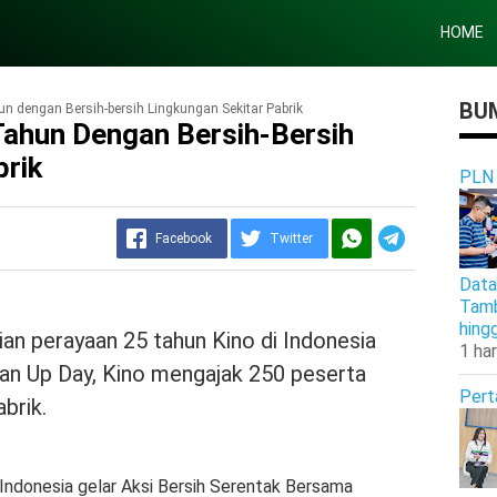
HOME
BUM
n dengan Bersih-bersih Lingkungan Sekitar Pabrik
Tahun Dengan Bersih-Bersih
brik
PLN
Facebook
Twitter
Data
Tamb
hing
an perayaan 25 tahun Kino di Indonesia
1 har
n Up Day, Kino mengajak 250 peserta
Pert
brik.
Indonesia gelar Aksi Bersih Serentak Bersama