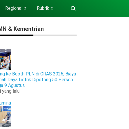
Regional
Rubrik
⏬
⏬
N & Kementrian
ng ke Booth PLN di GIIAS 2026, Biaya
ah Daya Listrik Dipotong 50 Persen
ga 9 Agustus
i yang lalu
amina