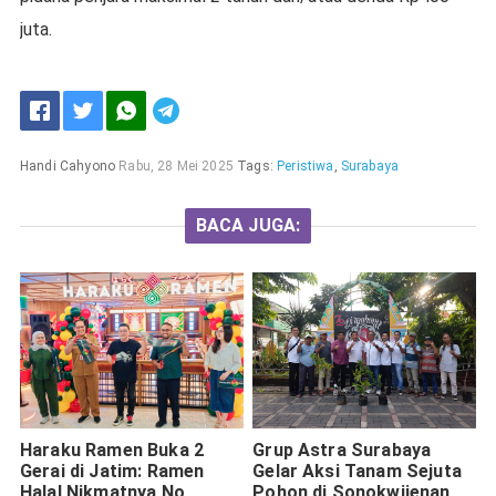
juta.
Handi Cahyono
Rabu, 28 Mei 2025
Tags:
Peristiwa
,
Surabaya
BACA JUGA:
Haraku Ramen Buka 2
Grup Astra Surabaya
Gerai di Jatim: Ramen
Gelar Aksi Tanam Sejuta
Halal Nikmatnya No
Pohon di Sonokwijenan