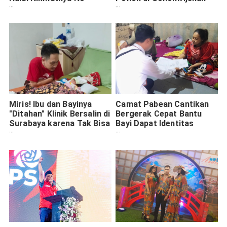
Debat, Mulai Rp30 Ribuan
Surabaya
Miris! Ibu dan Bayinya
Camat Pabean Cantikan
"Ditahan" Klinik Bersalin di
Bergerak Cepat Bantu
Surabaya karena Tak Bisa
Bayi Dapat Identitas
Bayar Biaya Persalinan
Kependudukan Setelah
Sebesar 2 Jutaan
"Ditahan" Klinik Bersalin