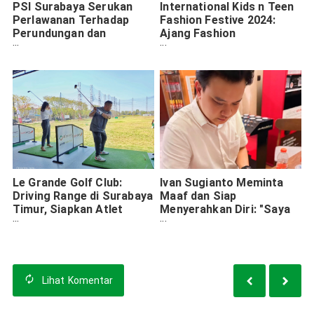
PSI Surabaya Serukan
International Kids n Teen
Perlawanan Terhadap
Fashion Festive 2024:
Perundungan dan
Ajang Fashion
Premanisme di Sekolah
Spektakuler untuk
Desainer Muda Indonesia
Le Grande Golf Club:
Ivan Sugianto Meminta
Driving Range di Surabaya
Maaf dan Siap
Timur, Siapkan Atlet
Menyerahkan Diri: "Saya
Berkelas PGA
Menyesal"
Lihat
Komentar