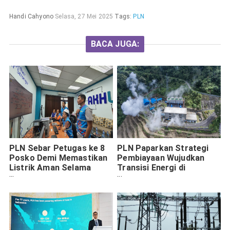
Handi Cahyono
Selasa, 27 Mei 2025
Tags:
PLN
BACA JUGA:
PLN Sebar Petugas ke 8
PLN Paparkan Strategi
Posko Demi Memastikan
Pembiayaan Wujudkan
Listrik Aman Selama
Transisi Energi di
Puncak G20 di Bali
Indonesia