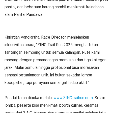
pantai, dan bebatuan karang sambil menikmati keindahan
alam Pantai Pandawa.
Khristian Vandiartha, Race Director, menjelaskan
inklusivitas acara, "ZINC Trail Run 2025 menghadirkan
tantangan seimbang untuk semua kalangan. Rute kami
rancang dengan pemandangan memukau dan tiga kategori
jarak. Mulai pemula hingga profesional bisa merasakan
sensasi petualangan unik. Ini bukan sekadar lomba
kecepatan, tapi perayaan semangat hidup aktif."
Pendaftaran dibuka melalui
www.ZINCtrailrun.com
. Selain
lomba, peserta bisa menikmati booth kuliner, keramas
gratis dari ZINC, hiburan, dan doorprize senilai puluhan juta