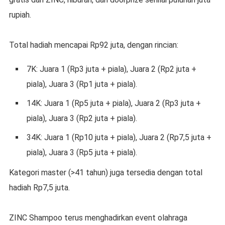
rupiah.
Total hadiah mencapai Rp92 juta, dengan rincian:
7K: Juara 1 (Rp3 juta + piala), Juara 2 (Rp2 juta +
piala), Juara 3 (Rp1 juta + piala).
14K: Juara 1 (Rp5 juta + piala), Juara 2 (Rp3 juta +
piala), Juara 3 (Rp2 juta + piala).
34K: Juara 1 (Rp10 juta + piala), Juara 2 (Rp7,5 juta +
piala), Juara 3 (Rp5 juta + piala).
Kategori master (>41 tahun) juga tersedia dengan total
hadiah Rp7,5 juta.
ZINC Shampoo terus menghadirkan event olahraga