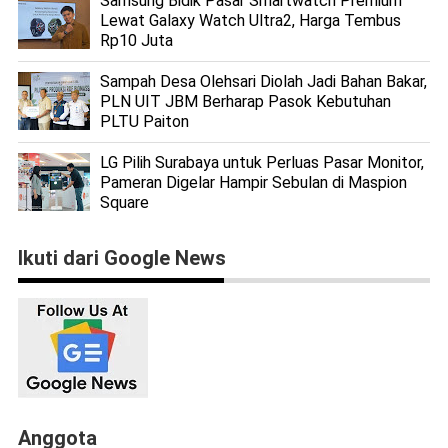
Samsung Bidik Pasar Smartwatch Premium
Lewat Galaxy Watch Ultra2, Harga Tembus
Rp10 Juta
Sampah Desa Olehsari Diolah Jadi Bahan Bakar,
PLN UIT JBM Berharap Pasok Kebutuhan
PLTU Paiton
LG Pilih Surabaya untuk Perluas Pasar Monitor,
Pameran Digelar Hampir Sebulan di Maspion
Square
Ikuti dari Google News
Anggota