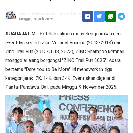
Suarajatimcom Asli Jawa Timur
Minggu, 20 Juli 2025
SUARAJATIM
- Setelah sukses menyelenggarakan seri
event lari seperti Zinc Vertical Running (2013-2014) dan
Zinc Trail Run (2015-2018, 2023), ZINC Shampoo kembali
menggelar ajang bergengsi "ZINC Trail Run 2025". Acara
bertema "Dare You to Be More" ini menawarkan tiga
kategori jarak: 7K, 14K, dan 34K. Event akan digelar di
Pantai Pandawa, Bali, pada Minggu, 9 November 2025.