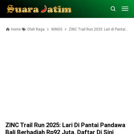
Home
Olah Raga
WINGS
ZINC Trail Run 2025: Lari di Pantai Pandawa Bali Berhadiah Rp92 Juta, Daftar di Sini
ZINC Trail Run 2025: Lari Di Pantai Pandawa
Bali Berhadiah Rp92 Juta, Daftar Di Sini