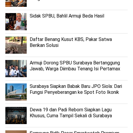
Sidak SPBU, Bahlil Armuji Beda Hasil
Daftar Benang Kusut KBS, Pakar Satwa
Berikan Solusi
Armuji Dorong SPBU Surabaya Bertanggung
Jawab, Warga Diimbau Tenang Isi Pertamax
Surabaya Siapkan Babak Baru JPO Siola: Dari
Fungsi Penyeberangan ke Spot Foto Ikonik
Dewa 19 dan Padi Reborn Siapkan Lagu
Khusus, Cuma Tampil Sekali di Surabaya