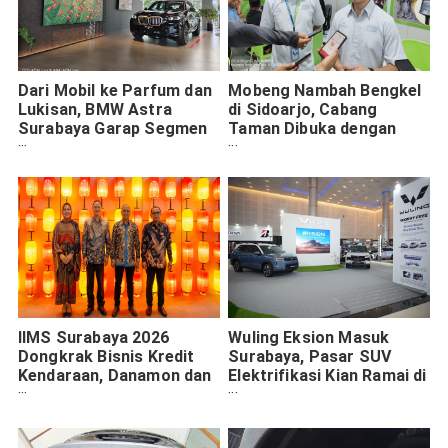
Dari Mobil ke Parfum dan
Mobeng Nambah Bengkel
Lukisan, BMW Astra
di Sidoarjo, Cabang
Surabaya Garap Segmen
Taman Dibuka dengan
Lifestyle
Promo Servis Rp549 Ribu
IIMS Surabaya 2026
Wuling Eksion Masuk
Dongkrak Bisnis Kredit
Surabaya, Pasar SUV
Kendaraan, Danamon dan
Elektrifikasi Kian Ramai di
Adira Finance Pasang
Jawa Timur
Promo Besar