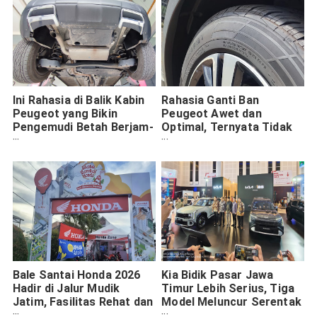
Ini Rahasia di Balik Kabin
Rahasia Ganti Ban
Peugeot yang Bikin
Peugeot Awet dan
Pengemudi Betah Berjam-
Optimal, Ternyata Tidak
jam di Jalan
Harus Sama Merek
Bale Santai Honda 2026
Kia Bidik Pasar Jawa
Hadir di Jalur Mudik
Timur Lebih Serius, Tiga
Jatim, Fasilitas Rehat dan
Model Meluncur Serentak
Cek Motor Disiapkan
di IIMS Surabaya 2026