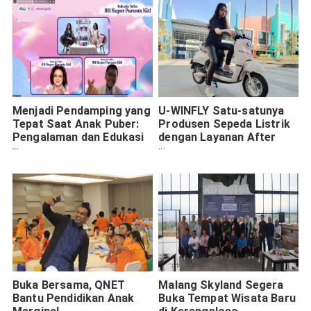
Menjadi Pendamping yang
U-WINFLY Satu-satunya
Tepat Saat Anak Puber:
Produsen Sepeda Listrik
Pengalaman dan Edukasi
dengan Layanan After
dari Hers Protex
Sales dan Garansi
#SenyamannyaKamu
#PuberAntiBaper
Buka Bersama, QNET
Malang Skyland Segera
Bantu Pendidikan Anak
Buka Tempat Wisata Baru