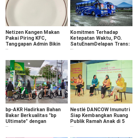
Netizen Kangen Makan
Komitmen Terhadap
Pakai Piring KFC,
Ketepatan Waktu, PO.
Tanggapan Admin Bikin
SatuEnamDelapan Trans:
Geli
Pastikan Penumpang
Senang
bp-AKR Hadirkan Bahan
Nestlé DANCOW Imunutri
Bakar Berkualitas "bp
Siap Kembangkan Ruang
Ultimate" dengan
Publik Ramah Anak di 5
Teknologi ACTIVE di Jawa
Kota
Timur