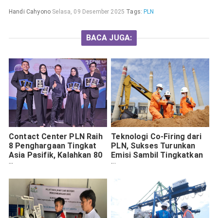
Handi Cahyono
Selasa, 09 Desember 2025
Tags:
PLN
BACA JUGA:
Contact Center PLN Raih
Teknologi Co-Firing dari
8 Penghargaan Tingkat
PLN, Sukses Turunkan
Asia Pasifik, Kalahkan 80
Emisi Sambil Tingkatkan
Negara
Ekonomi Rakyat