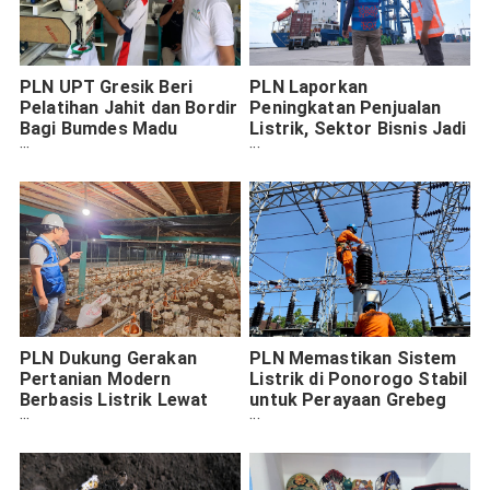
PLN UPT Gresik Beri
PLN Laporkan
Pelatihan Jahit dan Bordir
Peningkatan Penjualan
Bagi Bumdes Madu
Listrik, Sektor Bisnis Jadi
Sejahtera
Penopang
PLN Dukung Gerakan
PLN Memastikan Sistem
Pertanian Modern
Listrik di Ponorogo Stabil
Berbasis Listrik Lewat
untuk Perayaan Grebeg
Program EA
Suro yang Meriah