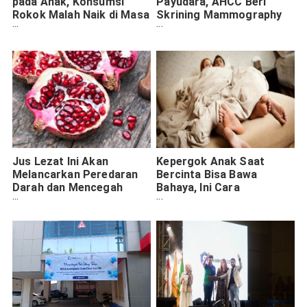
pada Anak, Konsumsi
Payudara, AHCC Beri
Rokok Malah Naik di Masa
Skrining Mammography
Pandemi
Gratis untuk Kader PKK
Surabaya
Jus Lezat Ini Akan
Kepergok Anak Saat
Melancarkan Peredaran
Bercinta Bisa Bawa
Darah dan Mencegah
Bahaya, Ini Cara
Sakit Jantung
Menyikapinya