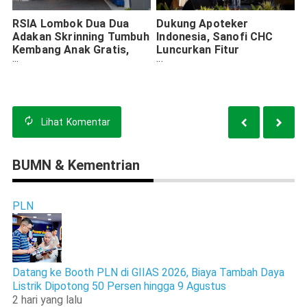
RSIA Lombok Dua Dua
Dukung Apoteker
Adakan Skrinning Tumbuh
Indonesia, Sanofi CHC
Kembang Anak Gratis,
Luncurkan Fitur
Dalam Upaya Zero
PharmAcademy di
Stunting di Surabaya
Aplikasi SwipeRx
Lihat
Komentar
BUMN & Kementrian
PLN
Datang ke Booth PLN di GIIAS 2026, Biaya Tambah Daya
Listrik Dipotong 50 Persen hingga 9 Agustus
2 hari yang lalu